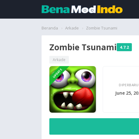
Beranda
Beranda
Arkade
Zombie Tsunami
Aplikasi
Zombie Tsunami
4.7.2
Permainan
Arkade
UPDATE
Cari
DIPERBARU
June 25, 2