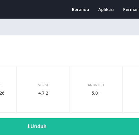
Beranda
Aplikasi
Permai
I
VERSI
ANDROID
026
4.7.2
5.0+
⬇
Unduh