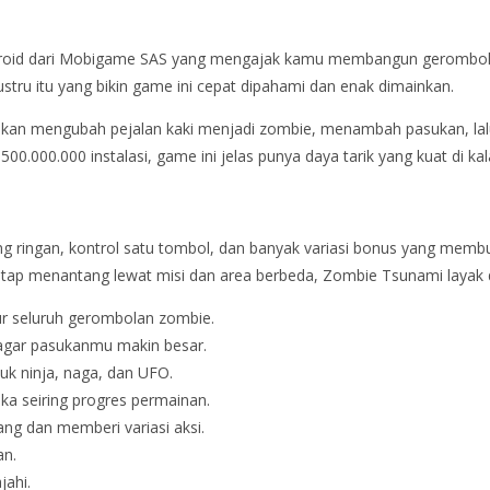
roid dari Mobigame SAS yang mengajak kamu membangun gerombola
stru itu yang bikin game ini cepat dipahami dan enak dimainkan.
 akan mengubah pejalan kaki menjadi zombie, menambah pasukan, lal
i 500.000.000 instalasi, game ini jelas punya daya tarik yang kuat di 
ng ringan, kontrol satu tombol, dan banyak variasi bonus yang memb
ap menantang lewat misi dan area berbeda, Zombie Tsunami layak dil
r seluruh gerombolan zombie.
agar pasukanmu makin besar.
uk ninja, naga, dan UFO.
ka seiring progres permainan.
ang dan memberi variasi aksi.
an.
jahi.