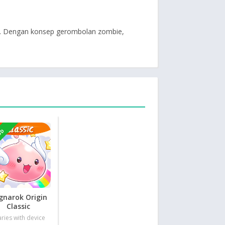
ya. Dengan konsep gerombolan zombie,
OD
gnarok Origin
Classic
ries with device