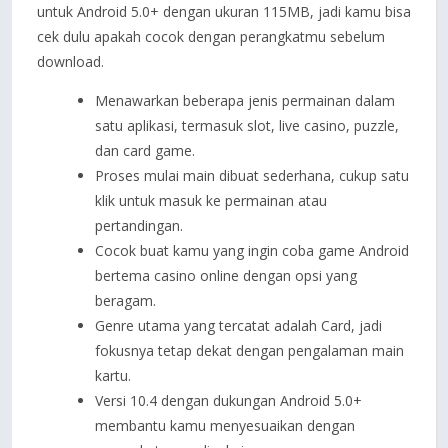
untuk Android 5.0+ dengan ukuran 115MB, jadi kamu bisa
cek dulu apakah cocok dengan perangkatmu sebelum
download.
Menawarkan beberapa jenis permainan dalam
satu aplikasi, termasuk slot, live casino, puzzle,
dan card game.
Proses mulai main dibuat sederhana, cukup satu
klik untuk masuk ke permainan atau
pertandingan.
Cocok buat kamu yang ingin coba game Android
bertema casino online dengan opsi yang
beragam.
Genre utama yang tercatat adalah Card, jadi
fokusnya tetap dekat dengan pengalaman main
kartu.
Versi 10.4 dengan dukungan Android 5.0+
membantu kamu menyesuaikan dengan