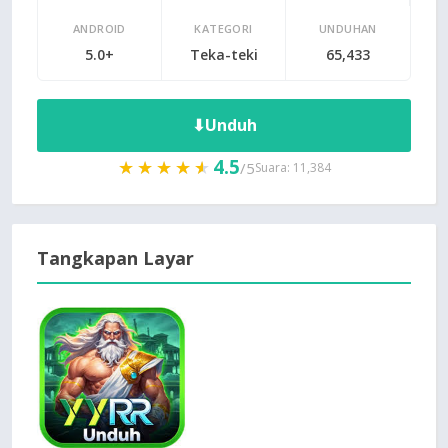
ANDROID
KATEGORI
UNDUHAN
5.0+
Teka-teki
65,433
⬇
Unduh
4.5
★★★★★
★★★★★
/5
Suara: 11,384
Tangkapan Layar