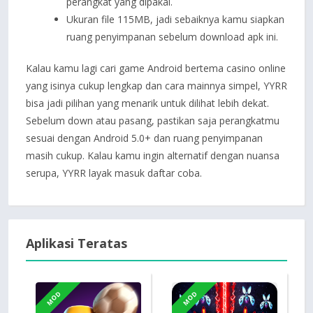
perangkat yang dipakai.
Ukuran file 115MB, jadi sebaiknya kamu siapkan
ruang penyimpanan sebelum download apk ini.
Kalau kamu lagi cari game Android bertema casino online
yang isinya cukup lengkap dan cara mainnya simpel, YYRR
bisa jadi pilihan yang menarik untuk dilihat lebih dekat.
Sebelum down atau pasang, pastikan saja perangkatmu
sesuai dengan Android 5.0+ dan ruang penyimpanan
masih cukup. Kalau kamu ingin alternatif dengan nuansa
serupa, YYRR layak masuk daftar coba.
Aplikasi Teratas
MOD
MOD