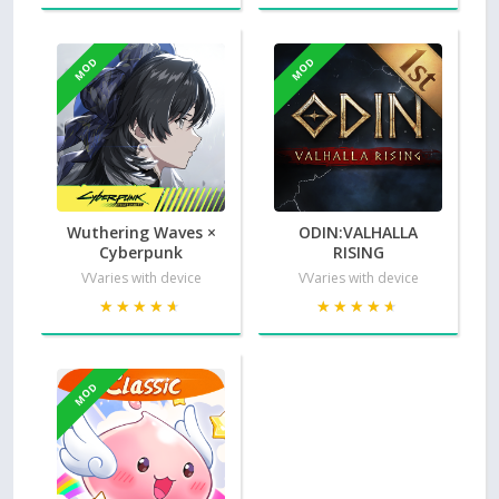
MOD
MOD
Wuthering Waves ×
ODIN:VALHALLA
Cyberpunk
RISING
VVaries with device
VVaries with device
★★★★★
★★★★★
★★★★★
★★★★★
MOD