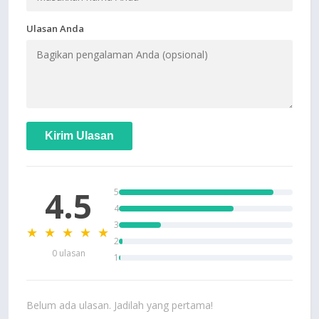
Ulasan Anda
Kirim Ulasan
4.5
5
4
3
★ ★ ★ ★ ★
2
0 ulasan
1
Belum ada ulasan. Jadilah yang pertama!