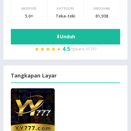
ANDROID
KATEGORI
UNDUHAN
5.0+
Teka-teki
81,938
⬇
Unduh
4.5
★★★★★
★★★★★
/5
Suara: 37,757
Tangkapan Layar