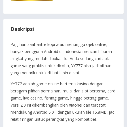
Deskripsi
Pagi hari saat antre kopi atau menunggu ojek online,
banyak pengguna Android di Indonesia mencari hiburan
singkat yang mudah dibuka. Jika Anda sedang cari apk
game yang praktis untuk dicoba, YY777 bisa jadi pilihan
yang menarik untuk dilihat lebih dekat.
YY777 adalah game online bertema kasino dengan
beragam pilihan permainan, mulai dari slot bertema, card
game, live casino, fishing game, hingga betting game.
Versi 2.0 ini dikembangkan oleh Xiaohei dan tercatat
mendukung Android 5.0+ dengan ukuran file 15.8MB, jadi
relatif ringan untuk perangkat yang kompatibel.