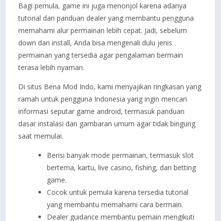
Bagi pemula, game ini juga menonjol karena adanya
tutorial dan panduan dealer yang membantu pengguna
memahami alur permainan lebih cepat. Jadi, sebelum
down dan install, Anda bisa mengenali dulu jenis
permainan yang tersedia agar pengalaman bermain
terasa lebih nyaman.
Di situs Bena Mod Indo, kami menyajikan ringkasan yang
ramah untuk pengguna Indonesia yang ingin mencari
informasi seputar game android, termasuk panduan
dasar instalasi dan gambaran umum agar tidak bingung
saat memulai.
Berisi banyak mode permainan, termasuk slot
bertema, kartu, live casino, fishing, dan betting
game.
Cocok untuk pemula karena tersedia tutorial
yang membantu memahami cara bermain.
Dealer guidance membantu pemain mengikuti