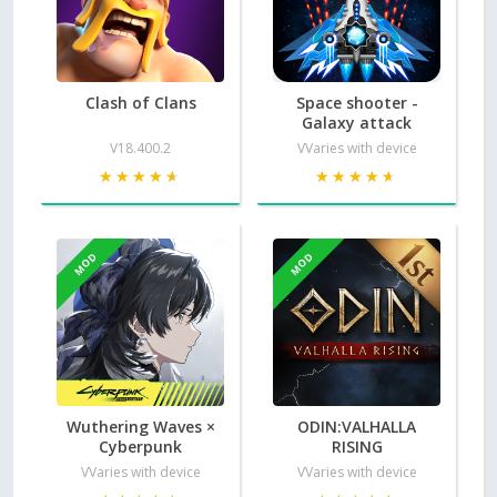
Clash of Clans
Space shooter -
Galaxy attack
V18.400.2
VVaries with device
★★★★★
★★★★★
★★★★★
★★★★★
MOD
MOD
Wuthering Waves ×
ODIN:VALHALLA
Cyberpunk
RISING
VVaries with device
VVaries with device