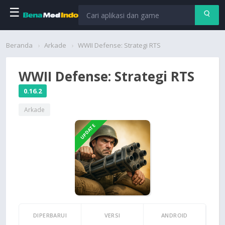
☰
Beranda
Beranda
Arkade
WWII Defense: Strategi RTS
Aplikasi
WWII Defense: Strategi RTS
Permainan
0.16.2
Arkade
Cari
UPDATE
DIPERBARUI
VERSI
ANDROID