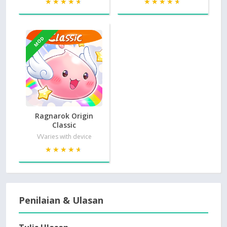
★★★★★
★★★★★
★★★★★
★★★★★
MOD
Ragnarok Origin
Classic
VVaries with device
★★★★★
★★★★★
Penilaian & Ulasan