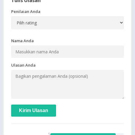
Tulis Ulasan
Penilaian Anda
Nama Anda
Ulasan Anda
Kirim Ulasan
5