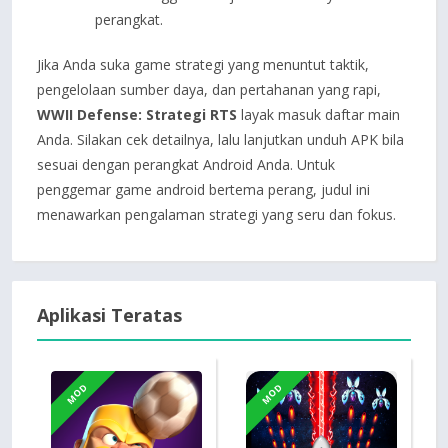
perangkat.
Jika Anda suka game strategi yang menuntut taktik,
pengelolaan sumber daya, dan pertahanan yang rapi,
WWII Defense: Strategi RTS
layak masuk daftar main
Anda. Silakan cek detailnya, lalu lanjutkan unduh APK bila
sesuai dengan perangkat Android Anda. Untuk
penggemar game android bertema perang, judul ini
menawarkan pengalaman strategi yang seru dan fokus.
Aplikasi Teratas
MOD
MOD