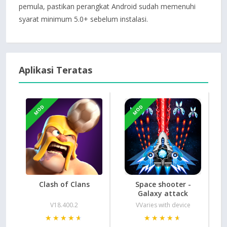
pemula, pastikan perangkat Android sudah memenuhi
syarat minimum 5.0+ sebelum instalasi.
Aplikasi Teratas
MOD
MOD
Clash of Clans
Space shooter -
Galaxy attack
V18.400.2
VVaries with device
★★★★★
★★★★★
★★★★★
★★★★★