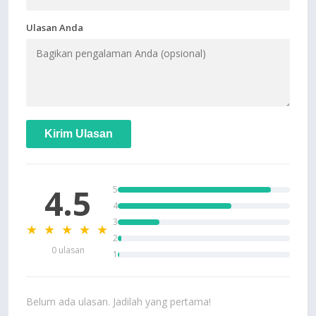
Ulasan Anda
Kirim Ulasan
4.5
5
4
3
★ ★ ★ ★ ★
2
0 ulasan
1
Belum ada ulasan. Jadilah yang pertama!