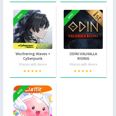
MOD
MOD
Wuthering Waves ×
ODIN:VALHALLA
Cyberpunk
RISING
VVaries with device
VVaries with device
★★★★★
★★★★★
★★★★★
★★★★★
MOD