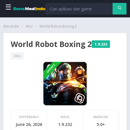
☰
Beranda
Beranda
Aksi
World Robot Boxing 2
Aplikasi
World Robot Boxing 2
1.9.232
Permainan
Aksi
UPDATE
Cari
DIPERBARUI
VERSI
ANDROID
June 26, 2026
1.9.232
5.0+