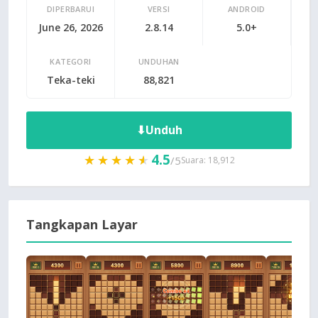
DIPERBARUI
VERSI
ANDROID
June 26, 2026
2.8.14
5.0+
KATEGORI
UNDUHAN
Teka-teki
88,821
⬇
Unduh
4.5
★★★★★
★★★★★
/5
Suara: 18,912
Tangkapan Layar