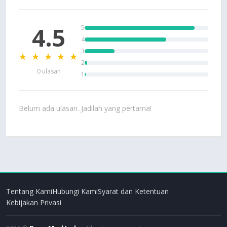
4.5
5
4
3
★ ★ ★ ★ ★
2
0 ulasan
1
Belum ada ulasan. Jadilah yang pertama!
Tentang Kami
Hubungi Kami
Syarat dan Ketentuan
Kebijakan Privasi