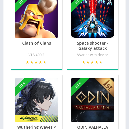
MOD
MOD
Clash of Clans
Space shooter -
Galaxy attack
V18.400.2
VVaries with device
★★★★★
★★★★★
★★★★★
★★★★★
MOD
MOD
Wuthering Waves ×
ODIN:VALHALLA