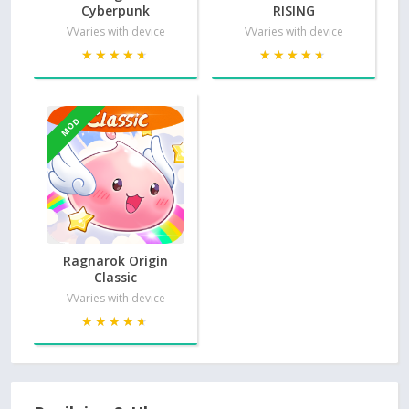
Cyberpunk
RISING
VVaries with device
VVaries with device
★★★★★
★★★★★
★★★★★
★★★★★
MOD
Ragnarok Origin
Classic
VVaries with device
★★★★★
★★★★★