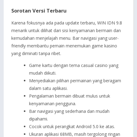
Sorotan Versi Terbaru
Karena fokusnya ada pada update terbaru, WIN IDN 9.8
menarik untuk dilihat dari sisi kenyamanan bermain dan
kemudahan menjelajah menu. Bar navigasi yang user-
friendly membantu pemain menemukan game kasino
yang diminati tanpa ribet.
Game kartu dengan tema casual casino yang
mudah diikuti.
Menyediakan pilihan permainan yang beragam
dalam satu aplikasi.
Pengalaman bermain dibuat mulus untuk
kenyamanan pengguna.
Bar navigasi yang sederhana dan mudah
dipahami.
Cocok untuk perangkat Android 5.0 ke atas.
Ukuran aplikasi 68MB, masih tergolong ringan