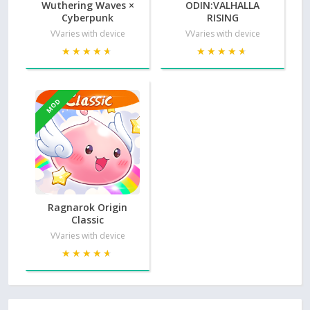
Wuthering Waves ×
ODIN:VALHALLA
Cyberpunk
RISING
VVaries with device
VVaries with device
★★★★★
★★★★★
★★★★★
★★★★★
MOD
Ragnarok Origin
Classic
VVaries with device
★★★★★
★★★★★