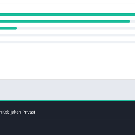
n
Kebijakan Privasi