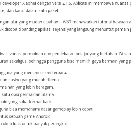
 developer Xiaohei dengan versi 2.1.6. Aplikasi ini membawa nuansa
ette, dan kartu dalam satu paket.
ngan alur yang mudah dipahami, W67 menawarkan tutorial bawaan a
k dicoba dibanding aplikasi sejenis yang langsung menuntut pemain
nasi variasi permainan dan pendekatan belajar yang bertahap. Di s
an sekaligus, sehingga pengguna bisa memilih gaya bermain yang pa
engguna yang mencari rilisan terbaru.
nan casino yang mudah dikenali.
ermainan yang lebih beragam.
h satu opsi permainan utama.
in yang suka format kartu.
gguna bisa memahami dasar gameplay lebih cepat.
 untuk sebuah game Android.
 cukup luas untuk banyak perangkat.