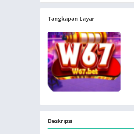
Tangkapan Layar
Deskripsi