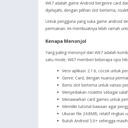
W67 adalah game Android bergenre card dari
dijelajahi, dengan pilihan slot bertema, roul
Untuk pengguna yang suka game android de
permainan. Ini membuatnya lebih ramah untu
Kenapa Menonjol
Yang paling menonjol dari W67 adalah kombi
satu mode, W67 memberi beberapa opsi hibur
Versi aplikasi: 2.1.6, cocok untuk p
Genre: Card, dengan nuansa permai
Berisi slot bertema untuk variasi p
Menyediakan roulette sebagai sala
Menawarkan card games untuk pema
Memiliki tutorial bawaan agar pen
Ukuran file 24.8MB, relatif ringkas
Butuh Android 5.0+ sehingga masih