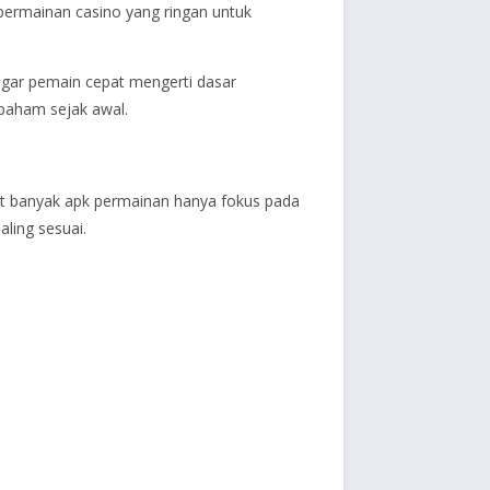
 permainan casino yang ringan untuk
gar pemain cepat mengerti dasar
 paham sejak awal.
aat banyak apk permainan hanya fokus pada
ling sesuai.