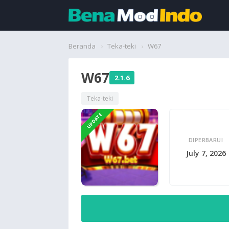
Beranda
Beranda
Teka-teki
W67
Aplikasi
W67
2.1.6
Permainan
Teka-teki
UPDATE
Cari
DIPERBARUI
July 7, 2026