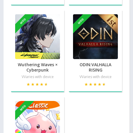
MOD
MOD
Wuthering Waves ×
ODIN:VALHALLA
Cyberpunk
RISING
VVaries with device
VVaries with device
★★★★★
★★★★★
★★★★★
★★★★★
MOD