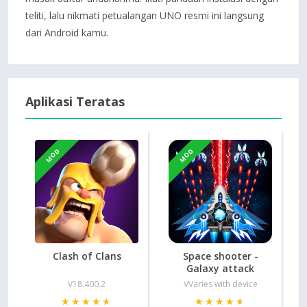
teliti, lalu nikmati petualangan UNO resmi ini langsung
dari Android kamu.
Aplikasi Teratas
MOD
MOD
Clash of Clans
Space shooter -
Galaxy attack
V18.400.2
VVaries with device
★★★★★
★★★★★
★★★★★
★★★★★