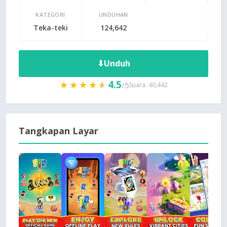
KATEGORI
UNDUHAN
Teka-teki
124,642
⬇
Unduh
4.5
★★★★★
★★★★★
/5
Suara: 40,442
Tangkapan Layar