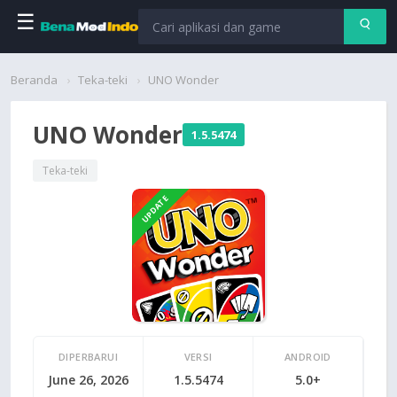
☰
Beranda
Beranda
Teka-teki
UNO Wonder
Aplikasi
UNO Wonder
1.5.5474
Permainan
Teka-teki
UPDATE
Cari
DIPERBARUI
VERSI
ANDROID
June 26, 2026
1.5.5474
5.0+