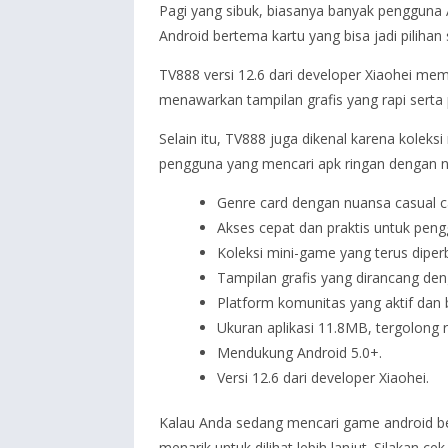
Pagi yang sibuk, biasanya banyak pengguna A
Android bertema kartu yang bisa jadi pilihan s
TV888 versi 12.6 dari developer Xiaohei me
menawarkan tampilan grafis yang rapi serta 
Selain itu, TV888 juga dikenal karena kolek
pengguna yang mencari apk ringan dengan n
Genre card dengan nuansa casual 
Akses cepat dan praktis untuk peng
Koleksi mini-game yang terus diperb
Tampilan grafis yang dirancang den
Platform komunitas yang aktif dan 
Ukuran aplikasi 11.8MB, tergolong 
Mendukung Android 5.0+.
Versi 12.6 dari developer Xiaohei.
Kalau Anda sedang mencari game android bert
menarik untuk dilihat lebih lanjut. Silakan 