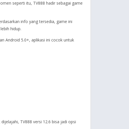
 momen seperti itu, TV888 hadir sebagai game
rdasarkan info yang tersedia, game ini
lebih hidup.
n Android 5.0+, aplikasi ini cocok untuk
elajahi, TV888 versi 12.6 bisa jadi opsi
.