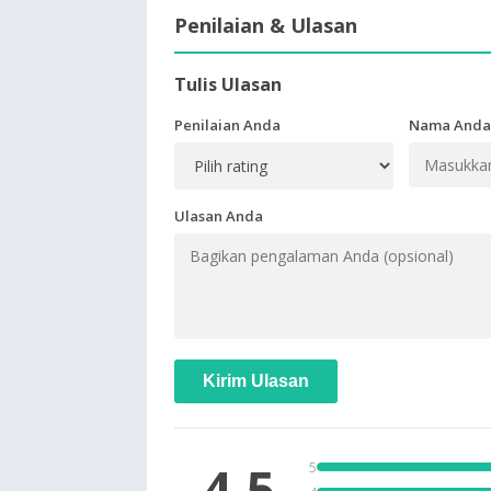
Penilaian & Ulasan
Tulis Ulasan
Penilaian Anda
Nama Anda
Ulasan Anda
Kirim Ulasan
4.5
5