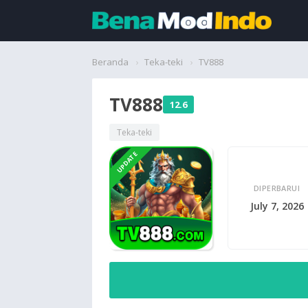
Beranda
Beranda
Teka-teki
TV888
Aplikasi
TV888
12.6
Permainan
Teka-teki
UPDATE
Cari
DIPERBARUI
July 7, 2026