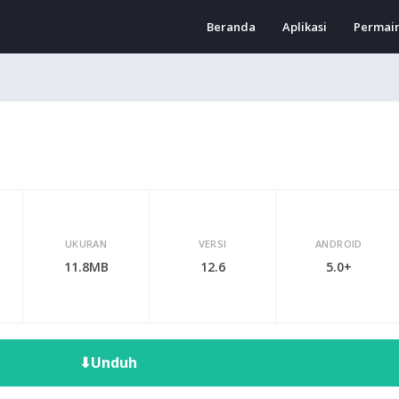
Beranda
Aplikasi
Permai
UKURAN
VERSI
ANDROID
11.8MB
12.6
5.0+
⬇
Unduh