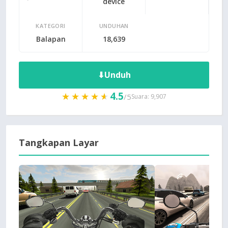
device
KATEGORI
UNDUHAN
Balapan
18,639
⬇
Unduh
4.5
★★★★★
★★★★★
/5
Suara: 9,907
Tangkapan Layar