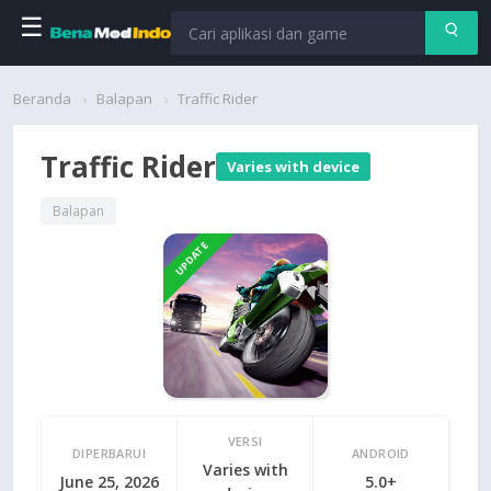
☰
Beranda
Beranda
Balapan
Traffic Rider
Aplikasi
Traffic Rider
Varies with device
Permainan
Balapan
UPDATE
Cari
VERSI
DIPERBARUI
ANDROID
Varies with
June 25, 2026
5.0+