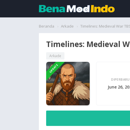
Beranda
Beranda
Arkade
Timelines: Medieval War TB
Aplikasi
Timelines: Medieval W
Permainan
Arkade
UPDATE
Cari
DIPERBARU
June 26, 2