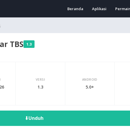
Beranda
Aplikasi
Permai
S
ar TBS
1.3
I
VERSI
ANDROID
026
1.3
5.0+
⬇
Unduh