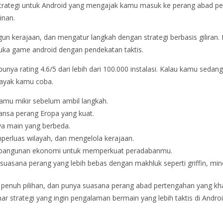
rategi untuk Android yang mengajak kamu masuk ke perang abad perte
inan.
erajaan, dan mengatur langkah dengan strategi berbasis giliran. 
suka game android dengan pendekatan taktis.
 punya rating 4.6/5 dari lebih dari 100.000 instalasi. Kalau kamu seda
 layak kamu coba.
 kamu mikir sebelum ambil langkah.
nsa perang Eropa yang kuat.
ya main yang berbeda.
perluas wilayah, dan mengelola kerajaan.
pembangunan ekonomi untuk memperkuat peradabanmu.
suasana perang yang lebih bebas dengan makhluk seperti griffin, min
penuh pilihan, dan punya suasana perang abad pertengahan yang khas
r strategi yang ingin pengalaman bermain yang lebih taktis di Andro