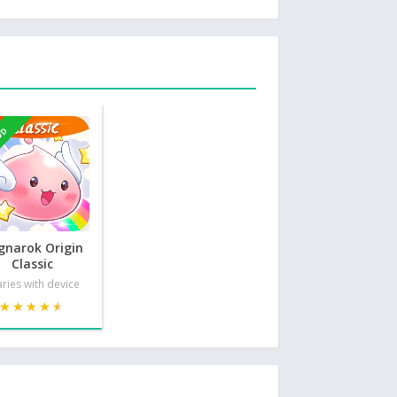
OD
gnarok Origin
Classic
ries with device
★★★★★
★★★★★