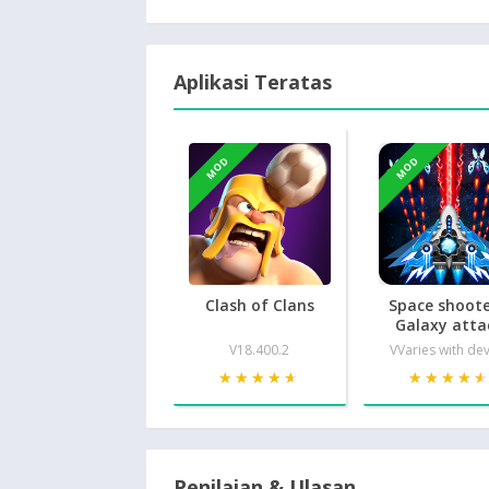
Aplikasi Teratas
MOD
MOD
Clash of Clans
Space shoote
Galaxy atta
V18.400.2
VVaries with de
★★★★★
★★★★★
★★★★
★★★★
Penilaian & Ulasan