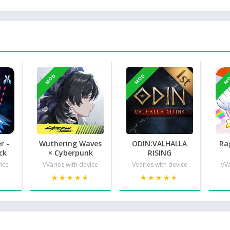
MOD
MOD
M
r -
Wuthering Waves
ODIN:VALHALLA
Ra
ck
× Cyberpunk
RISING
vice
VVaries with device
VVaries with device
VVa
★
★
★★★★★
★★★★★
★★★★★
★★★★★