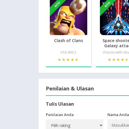
MOD
MOD
Clash of Clans
Space shoote
Galaxy atta
V18.400.2
VVaries with de
★★★★★
★★★★★
★★★★
★★★★
Penilaian & Ulasan
Tulis Ulasan
Penilaian Anda
Nama Anda