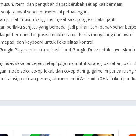
 musuh, item, dan pengubah dapat berubah setiap kali bermain.
 senjata awal sebelum memulai petualangan.
an jumlah musuh yang meningkat saat progres makin jauh.
n perilaku senjata yang berbeda, jadi pilihan item benar-benar berp
anjut bermain dari posisi terakhir tanpa harus mengulang dari awal.
epad, dan keyboard untuk fleksibilitas kontrol.
ogle Play, serta sinkronisasi cloud Google Drive untuk save, skor ter
g tidak sekadar cepat, tetapi juga menuntut strategi bertahan, pemil
gan mode solo, co-op lokal, dan co-op daring, game ini punya ruan
 instalasi, pastikan perangkat memenuhi Android 5.0+ lalu ikuti pa