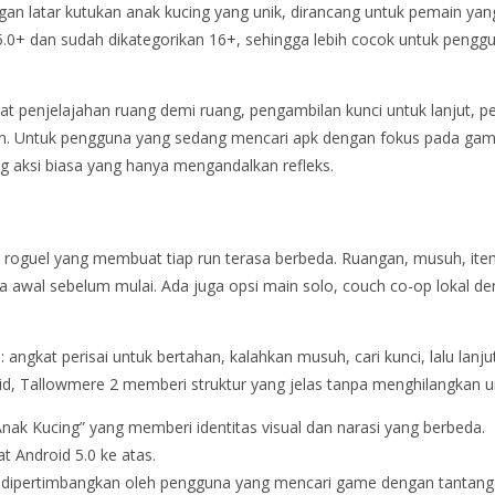
an latar kutukan anak kucing yang unik, dirancang untuk pemain yan
oid 5.0+ dan sudah dikategorikan 16+, sehingga lebih cocok untuk pe
t penjelajahan ruang demi ruang, pengambilan kunci untuk lanjut, pen
an. Untuk pengguna yang sedang mencari apk dengan fokus pada game
ding aksi biasa yang hanya mengandalkan refleks.
oguel yang membuat tiap run terasa berbeda. Ruangan, musuh, item
ta awal sebelum mulai. Ada juga opsi main solo, couch co-op lokal d
ngkat perisai untuk bertahan, kalahkan musuh, cari kunci, lalu lanjut
id, Tallowmere 2 memberi struktur yang jelas tanpa menghilangkan uns
ak Kucing” yang memberi identitas visual dan narasi yang berbeda.
at Android 5.0 ke atas.
 dipertimbangkan oleh pengguna yang mencari game dengan tantangan