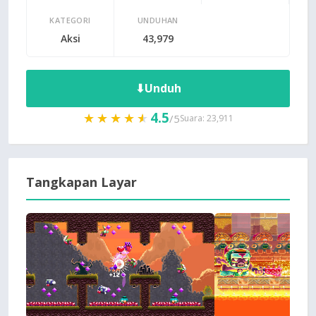
KATEGORI
UNDUHAN
Aksi
43,979
⬇
Unduh
4.5
★★★★★
★★★★★
/5
Suara: 23,911
Tangkapan Layar