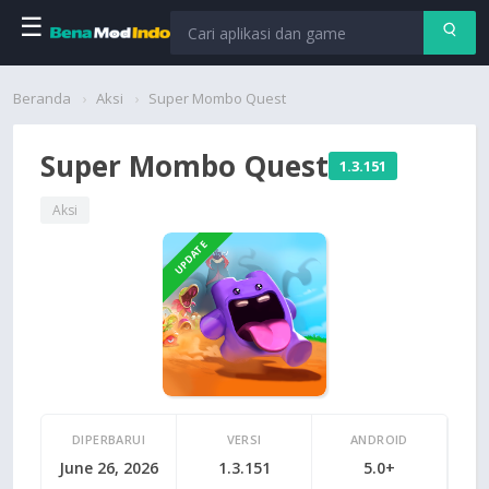
☰
Beranda
Beranda
Aksi
Super Mombo Quest
Aplikasi
Super Mombo Quest
1.3.151
Permainan
Aksi
UPDATE
Cari
DIPERBARUI
VERSI
ANDROID
June 26, 2026
1.3.151
5.0+