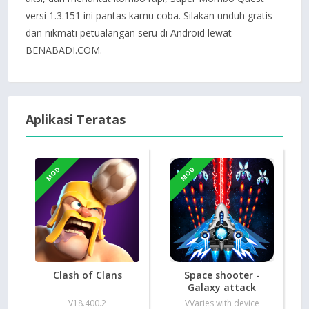
versi 1.3.151 ini pantas kamu coba. Silakan unduh gratis
dan nikmati petualangan seru di Android lewat
BENABADI.COM.
Aplikasi Teratas
MOD
MOD
Clash of Clans
Space shooter -
Galaxy attack
V18.400.2
VVaries with device