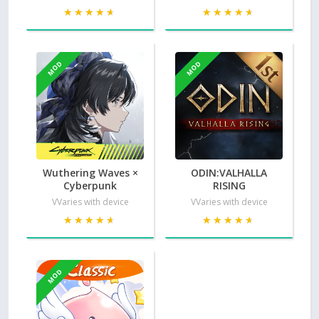
★★★★★
★★★★★
★★★★★
★★★★★
MOD
MOD
Wuthering Waves ×
ODIN:VALHALLA
Cyberpunk
RISING
VVaries with device
VVaries with device
★★★★★
★★★★★
★★★★★
★★★★★
MOD