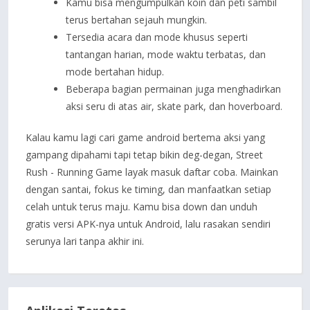
Kamu bisa mengumpulkan koin dan peti sambil
terus bertahan sejauh mungkin.
Tersedia acara dan mode khusus seperti
tantangan harian, mode waktu terbatas, dan
mode bertahan hidup.
Beberapa bagian permainan juga menghadirkan
aksi seru di atas air, skate park, dan hoverboard.
Kalau kamu lagi cari game android bertema aksi yang
gampang dipahami tapi tetap bikin deg-degan, Street
Rush - Running Game layak masuk daftar coba. Mainkan
dengan santai, fokus ke timing, dan manfaatkan setiap
celah untuk terus maju. Kamu bisa down dan unduh
gratis versi APK-nya untuk Android, lalu rasakan sendiri
serunya lari tanpa akhir ini.