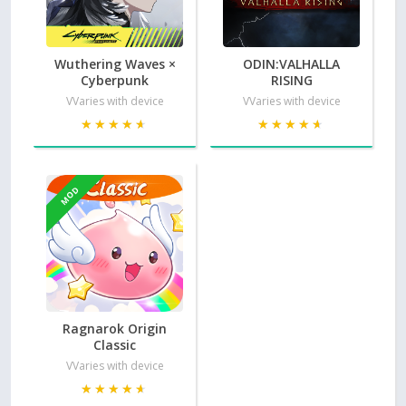
Wuthering Waves ×
ODIN:VALHALLA
Cyberpunk
RISING
VVaries with device
VVaries with device
★★★★★
★★★★★
★★★★★
★★★★★
MOD
Ragnarok Origin
Classic
VVaries with device
★★★★★
★★★★★