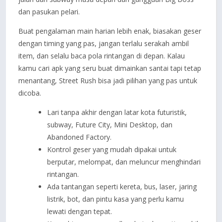
dan pasukan pelari.
Buat pengalaman main harian lebih enak, biasakan geser
dengan timing yang pas, jangan terlalu serakah ambil
item, dan selalu baca pola rintangan di depan. Kalau
kamu cari apk yang seru buat dimainkan santai tapi tetap
menantang, Street Rush bisa jadi pilihan yang pas untuk
dicoba.
Lari tanpa akhir dengan latar kota futuristik,
subway, Future City, Mini Desktop, dan
Abandoned Factory.
Kontrol geser yang mudah dipakai untuk
berputar, melompat, dan meluncur menghindari
rintangan.
Ada tantangan seperti kereta, bus, laser, jaring
listrik, bot, dan pintu kasa yang perlu kamu
lewati dengan tepat.