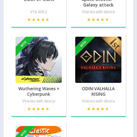
Galaxy attack
V18.400.2
VVaries with device
★★★★★
★★★★★
★★★★★
★★★★★
MOD
MOD
Wuthering Waves ×
ODIN:VALHALLA
Cyberpunk
RISING
VVaries with device
VVaries with device
★★★★★
★★★★★
★★★★★
★★★★★
MOD