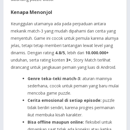
Kenapa Menonjol
Keunggulan utamanya ada pada perpaduan antara
mekanik match-3 yang mudah dipahami dan cerita yang
menyentuh. Game ini cocok untuk pemula karena alurnya
jelas, tetapi tetap memberi tantangan lewat level yang
dinamis. Dengan rating
4.8/5
, lebih dari
10.000.000+
unduhan, serta rating konten
3+
, Story Match terlihat
dirancang untuk jangkauan pemain yang luas di Android.
Genre teka-teki match-3:
aturan mainnya
sederhana, cocok untuk pemain yang baru mulai
mencoba game puzzle.
Cerita emosional di setiap episode:
puzzle
tidak berdiri sendiri, karena progres permainan
ikut membuka kisah karakter.
Bisa offline maupun online:
fleksibel untuk
dimainkan saat tidak ada koneksi atau ketika