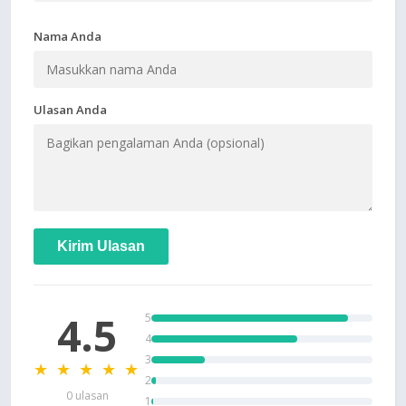
Nama Anda
Ulasan Anda
Kirim Ulasan
4.5
5
4
3
★ ★ ★ ★ ★
2
0 ulasan
1