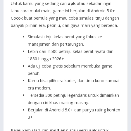
Untuk kamu yang sedang cari
apk
atau sekadar ingin
tahu cara mulai main, game ini berjalan di Android 5.0+.
Cocok buat pemula yang mau coba simulasi tinju dengan
banyak pilihan era, petinju, dan gaya main yang berbeda.
Simulasi tinju kelas berat yang fokus ke
manajemen dan pertarungan.
Lebih dari 2.500 petinju kelas berat nyata dari
1880 hingga 2026+.
Ada uji coba gratis sebelum membuka game
penuh.
Kamu bisa pilih era karier, dari tinju kuno sampai
era modern.
Tersedia 300 petinju legendaris untuk dimainkan
dengan ciri khas masing-masing.
Berjalan di Android 5.0+ dan punya rating konten
3+.
Kalau kamu lagi cari
mod apk
atau versi
apk
untuk