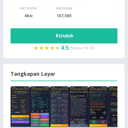
KATEGORI
UNDUHAN
Aksi
107,565
⬇
Unduh
4.5
★★★★★
★★★★★
/5
Suara: 24,723
Tangkapan Layar