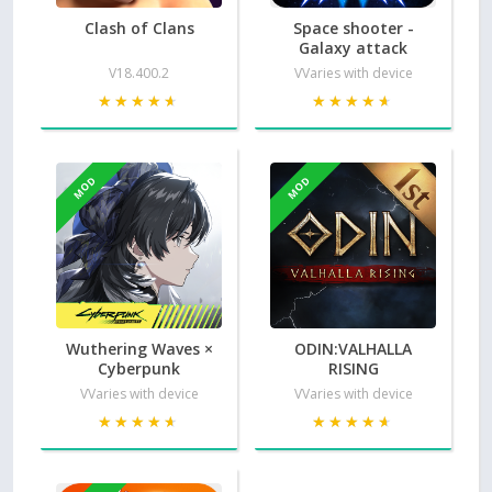
Clash of Clans
Space shooter -
Galaxy attack
V18.400.2
VVaries with device
★★★★★
★★★★★
★★★★★
★★★★★
MOD
MOD
Wuthering Waves ×
ODIN:VALHALLA
Cyberpunk
RISING
VVaries with device
VVaries with device
★★★★★
★★★★★
★★★★★
★★★★★