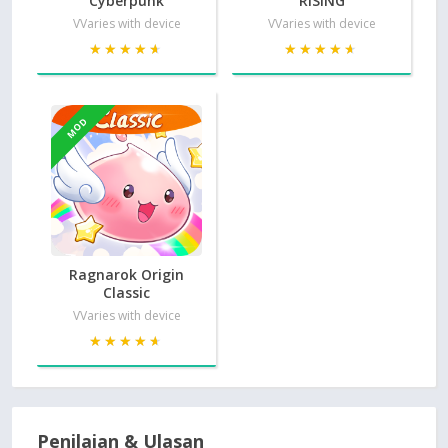
Cyberpunk
RISING
VVaries with device
VVaries with device
★★★★★
★★★★★
★★★★★
★★★★★
MOD
Ragnarok Origin
Classic
VVaries with device
★★★★★
★★★★★
Penilaian & Ulasan