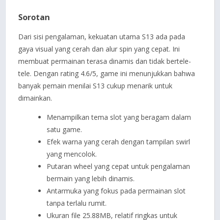
Sorotan
Dari sisi pengalaman, kekuatan utama S13 ada pada
gaya visual yang cerah dan alur spin yang cepat. Ini
membuat permainan terasa dinamis dan tidak bertele-
tele. Dengan rating 4.6/5, game ini menunjukkan bahwa
banyak pemain menilai S13 cukup menarik untuk
dimainkan.
Menampilkan tema slot yang beragam dalam
satu game.
Efek warna yang cerah dengan tampilan swirl
yang mencolok.
Putaran wheel yang cepat untuk pengalaman
bermain yang lebih dinamis.
Antarmuka yang fokus pada permainan slot
tanpa terlalu rumit.
Ukuran file 25.88MB, relatif ringkas untuk