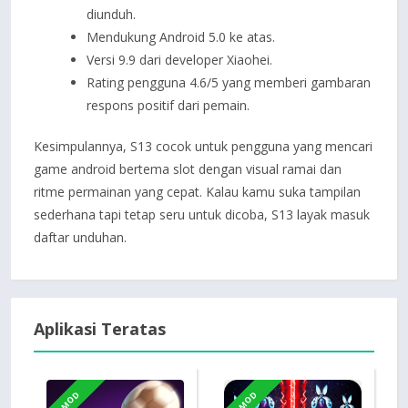
diunduh.
Mendukung Android 5.0 ke atas.
Versi 9.9 dari developer Xiaohei.
Rating pengguna 4.6/5 yang memberi gambaran
respons positif dari pemain.
Kesimpulannya, S13 cocok untuk pengguna yang mencari
game android bertema slot dengan visual ramai dan
ritme permainan yang cepat. Kalau kamu suka tampilan
sederhana tapi tetap seru untuk dicoba, S13 layak masuk
daftar unduhan.
Aplikasi Teratas
MOD
MOD