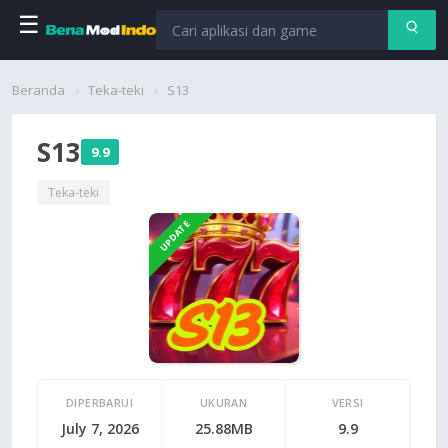
☰
Beranda
Beranda
Teka-teki
S13
Aplikasi
S13
9.9
Permainan
Teka-teki
UPDATE
Cari
DIPERBARUI
UKURAN
VERSI
July 7, 2026
25.88MB
9.9