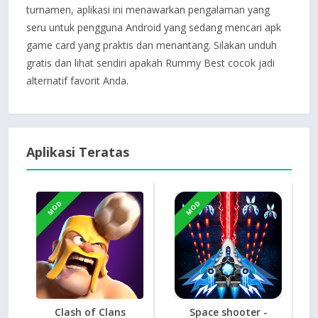
turnamen, aplikasi ini menawarkan pengalaman yang
seru untuk pengguna Android yang sedang mencari apk
game card yang praktis dan menantang. Silakan unduh
gratis dan lihat sendiri apakah Rummy Best cocok jadi
alternatif favorit Anda.
Aplikasi Teratas
MOD
MOD
Clash of Clans
Space shooter -