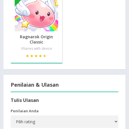
Ragnarok Origin
Classic
VVaries with device
★★★★★
★★★★★
Penilaian & Ulasan
Tulis Ulasan
Penilaian Anda