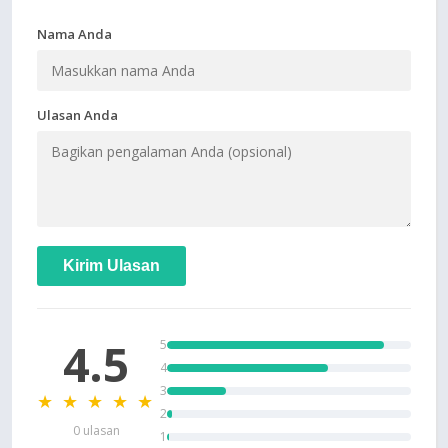
Nama Anda
Ulasan Anda
Kirim Ulasan
4.5
5
4
3
★ ★ ★ ★ ★
2
0 ulasan
1