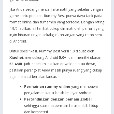
Jika Anda sedang mencari alternatif yang sekelas dengan
game kartu populer, Rummy Best punya daya tarik pada
format online dan turnamen yang tersedia. Dengan rating
4.9/5, aplikasi ini terlihat cukup diminati oleh pemain yang
ingin hiburan ringan sekaligus tantangan yang tetap seru
di Android.
Untuk spesifikasi, Rummy Best versi 1.0 dibuat oleh
Xiaohei
, mendukung Android
5.0+
, dan memiliki ukuran
53.4MB
. Jadi, sebelum lakukan download atau down,
pastikan perangkat Anda masih punya ruang yang cukup
agar instalasi berjalan lancar.
Permainan rummy online
yang membawa
pengalaman kartu klasik ke layar Android.
Pertandingan dengan pemain global
,
sehingga suasana bermain terasa lebih hidup
dan kompetitif.