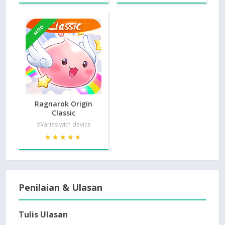
MOD
Ragnarok Origin
Classic
VVaries with device
★★★★★
★★★★★
Penilaian & Ulasan
Tulis Ulasan