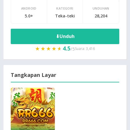
ANDROID
KATEGORI
UNDUHAN
5.0+
Teka-teki
28,204
⬇
Unduh
4.5
★★★★★
★★★★★
/5
Suara: 3,416
Tangkapan Layar