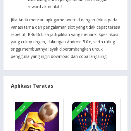
reward akumulatif
Jika Anda mencari apk game android dengan fokus pada
variasi tema dan pengalaman slot yang tidak cepat terasa
repetitif, RR666 bisa jadi pilihan yang menarik. Spesifikasi
yang cukup ringan, dukungan Android 5.0+, serta rating
tinggi membuatnya layak dipertimbangkan untuk
pengguna yang ingin download dan coba langsung.
Aplikasi Teratas
MOD
MOD