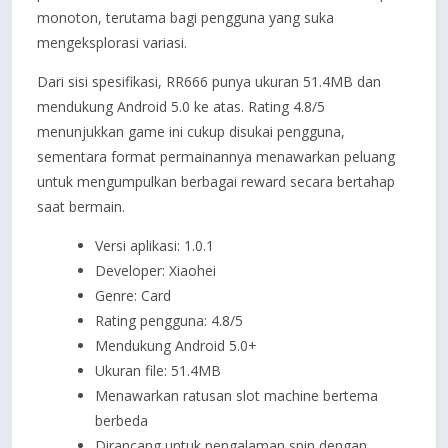
monoton, terutama bagi pengguna yang suka
mengeksplorasi variasi.
Dari sisi spesifikasi, RR666 punya ukuran 51.4MB dan
mendukung Android 5.0 ke atas. Rating 4.8/5
menunjukkan game ini cukup disukai pengguna,
sementara format permainannya menawarkan peluang
untuk mengumpulkan berbagai reward secara bertahap
saat bermain.
Versi aplikasi: 1.0.1
Developer: Xiaohei
Genre: Card
Rating pengguna: 4.8/5
Mendukung Android 5.0+
Ukuran file: 51.4MB
Menawarkan ratusan slot machine bertema
berbeda
Dirancang untuk pengalaman spin dengan