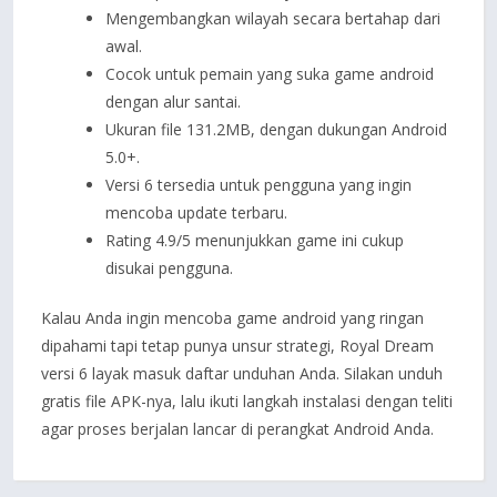
Mengembangkan wilayah secara bertahap dari
awal.
Cocok untuk pemain yang suka game android
dengan alur santai.
Ukuran file 131.2MB, dengan dukungan Android
5.0+.
Versi 6 tersedia untuk pengguna yang ingin
mencoba update terbaru.
Rating 4.9/5 menunjukkan game ini cukup
disukai pengguna.
Kalau Anda ingin mencoba game android yang ringan
dipahami tapi tetap punya unsur strategi, Royal Dream
versi 6 layak masuk daftar unduhan Anda. Silakan unduh
gratis file APK-nya, lalu ikuti langkah instalasi dengan teliti
agar proses berjalan lancar di perangkat Android Anda.