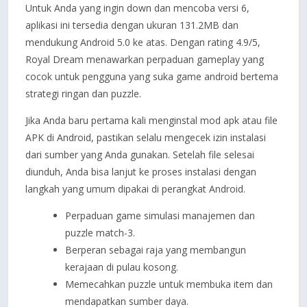
Untuk Anda yang ingin down dan mencoba versi 6,
aplikasi ini tersedia dengan ukuran 131.2MB dan
mendukung Android 5.0 ke atas. Dengan rating 4.9/5,
Royal Dream menawarkan perpaduan gameplay yang
cocok untuk pengguna yang suka game android bertema
strategi ringan dan puzzle.
Jika Anda baru pertama kali menginstal mod apk atau file
APK di Android, pastikan selalu mengecek izin instalasi
dari sumber yang Anda gunakan. Setelah file selesai
diunduh, Anda bisa lanjut ke proses instalasi dengan
langkah yang umum dipakai di perangkat Android.
Perpaduan game simulasi manajemen dan
puzzle match-3.
Berperan sebagai raja yang membangun
kerajaan di pulau kosong.
Memecahkan puzzle untuk membuka item dan
mendapatkan sumber daya.