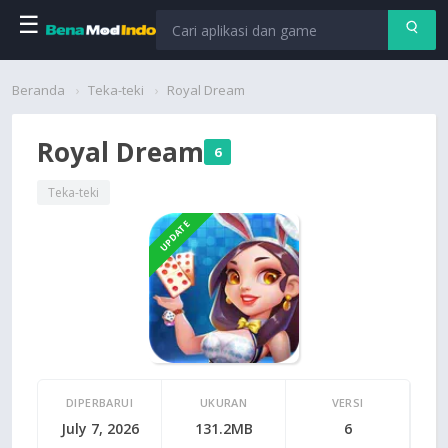
☰
Beranda
Beranda
Teka-teki
Royal Dream
Aplikasi
Royal Dream
6
Permainan
Teka-teki
UPDATE
Cari
DIPERBARUI
UKURAN
VERSI
July 7, 2026
131.2MB
6