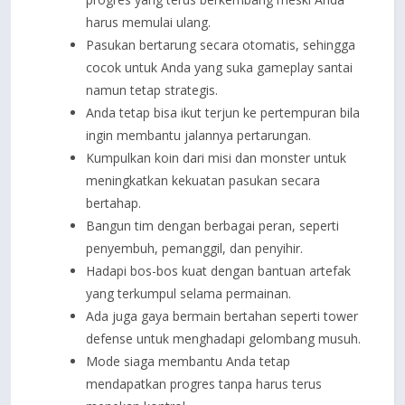
harus memulai ulang.
Pasukan bertarung secara otomatis, sehingga
cocok untuk Anda yang suka gameplay santai
namun tetap strategis.
Anda tetap bisa ikut terjun ke pertempuran bila
ingin membantu jalannya pertarungan.
Kumpulkan koin dari misi dan monster untuk
meningkatkan kekuatan pasukan secara
bertahap.
Bangun tim dengan berbagai peran, seperti
penyembuh, pemanggil, dan penyihir.
Hadapi bos-bos kuat dengan bantuan artefak
yang terkumpul selama permainan.
Ada juga gaya bermain bertahan seperti tower
defense untuk menghadapi gelombang musuh.
Mode siaga membantu Anda tetap
mendapatkan progres tanpa harus terus