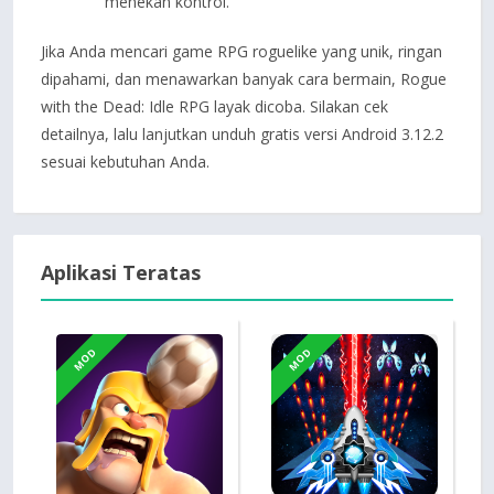
menekan kontrol.
Jika Anda mencari game RPG roguelike yang unik, ringan
dipahami, dan menawarkan banyak cara bermain, Rogue
with the Dead: Idle RPG layak dicoba. Silakan cek
detailnya, lalu lanjutkan unduh gratis versi Android 3.12.2
sesuai kebutuhan Anda.
Aplikasi Teratas
MOD
MOD