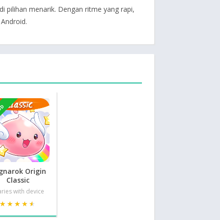
 pilihan menarik. Dengan ritme yang rapi,
 Android.
OD
gnarok Origin
Classic
ries with device
★★★★★
★★★★★