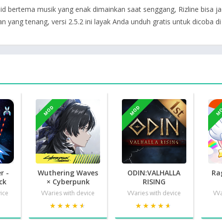
 bertema musik yang enak dimainkan saat senggang, Rizline bisa jadi
yang tenang, versi 2.5.2 ini layak Anda unduh gratis untuk dicoba di
MOD
MOD
M
r -
Wuthering Waves
ODIN:VALHALLA
Ra
ck
× Cyberpunk
RISING
vice
VVaries with device
VVaries with device
VVa
★
★
★★★★★
★★★★★
★★★★★
★★★★★