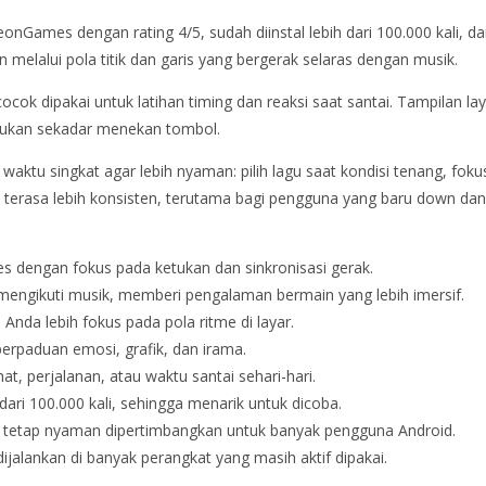
nGames dengan rating 4/5, sudah diinstal lebih dari 100.000 kali, dan 
elalui pola titik dan garis yang bergerak selaras dengan musik.
cocok dipakai untuk latihan timing dan reaksi saat santai. Tampilan 
, bukan sekadar menekan tombol.
waktu singkat agar lebih nyaman: pilih lagu saat kondisi tenang, fo
n terasa lebih konsisten, terutama bagi pengguna yang baru down dan
 dengan fokus pada ketukan dan sinkronisasi gerak.
k mengikuti musik, memberi pengalaman bermain yang lebih imersif.
da lebih fokus pada pola ritme di layar.
erpaduan emosi, grafik, dan irama.
hat, perjalanan, atau waktu santai sehari-hari.
dari 100.000 kali, sehingga menarik untuk dicoba.
ga tetap nyaman dipertimbangkan untuk banyak pengguna Android.
ijalankan di banyak perangkat yang masih aktif dipakai.