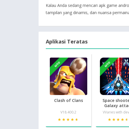
Kalau Anda sedang mencari apk game android
tampilan yang dinamis, dan nuansa permainan 
Aplikasi Teratas
MOD
MOD
Clash of Clans
Space shoote
Galaxy atta
V18.400.2
VVaries with de
★★★★★
★★★★★
★★★★
★★★★