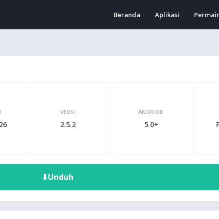
Beranda
Aplikasi
Permai
I
VERSI
ANDROID
026
2.5.2
5.0+
⬇
Unduh