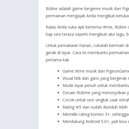
Rizline adalah game bergenre musik dari Pigeo
permainan mengajak Anda mengikuti ketukan m
Kalau Anda suka apk bertema ritme, Rizline 
tiap sesi terasa seperti mengikuti alur lagu
Untuk pemakaian harian, cobalah bermain di 
gerak di layar. Cara ini membantu permaina
pertama kali.
Game ritme musik dari PigeonGames
Visual titik dan garis yang bergera
Mode layar penuh untuk membantu An
Desain Riztime yang menonjolkan p
Cocok untuk sesi singkat saat istira
Rating 4/5 dan sudah diunduh lebih 
Memiliki rating konten 3+, sehing
Mendukung Android 5.0+, jadi bisa d