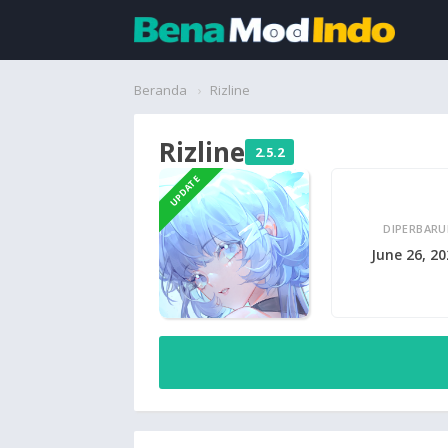
Beranda
Beranda
Rizline
Aplikasi
Rizline
2.5.2
Permainan
UPDATE
Cari
DIPERBARU
June 26, 2