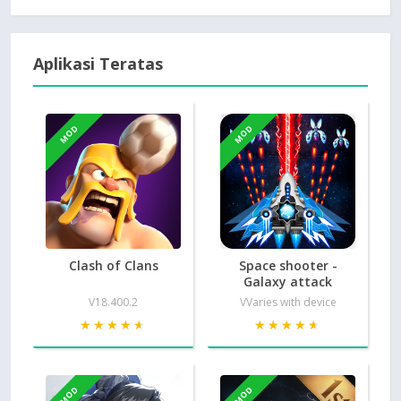
Aplikasi Teratas
MOD
MOD
Clash of Clans
Space shooter -
Galaxy attack
V18.400.2
VVaries with device
★★★★★
★★★★★
★★★★★
★★★★★
MOD
MOD