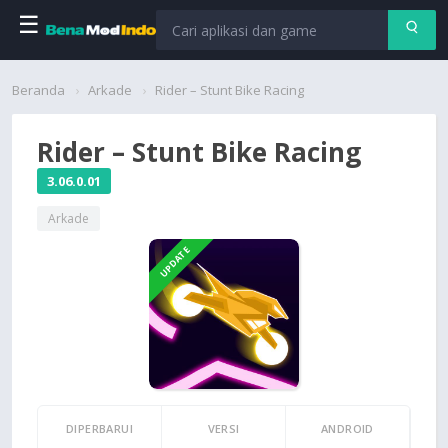
☰
Beranda
Beranda
Arkade
Rider – Stunt Bike Racing
Aplikasi
Rider – Stunt Bike Racing
Permainan
3.06.0.01
Arkade
Cari
UPDATE
DIPERBARUI
VERSI
ANDROID