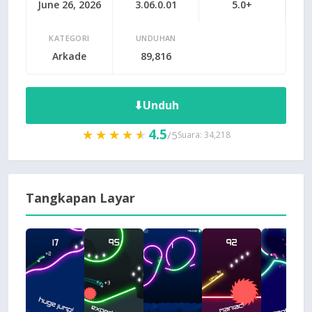
June 26, 2026
3.06.0.01
5.0+
KATEGORI
UNDUHAN
Arkade
89,816
⬇
Unduh
4.5
★★★★★
★★★★★
/5
Suara: 34,218
Tangkapan Layar