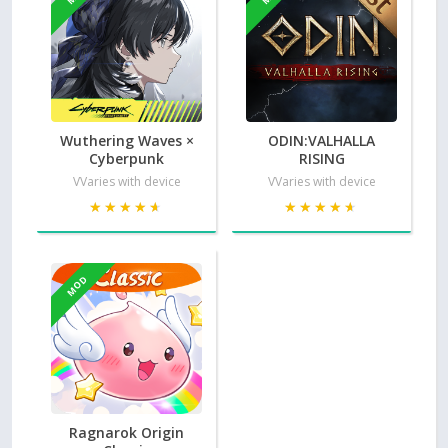
Wuthering Waves ×
ODIN:VALHALLA
Cyberpunk
RISING
VVaries with device
VVaries with device
★★★★★
★★★★★
★★★★★
★★★★★
MOD
Ragnarok Origin