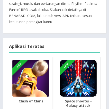
strategi, musik, dan pertarungan ritme, Rhythm Realms:
Funkin' RPG layak dicoba. Silakan cek detailnya di
BENABADI.COM, lalu unduh versi APK terbaru sesuai
kebutuhan perangkat kamu.
Aplikasi Teratas
MOD
MOD
Clash of Clans
Space shooter -
Galaxy attack