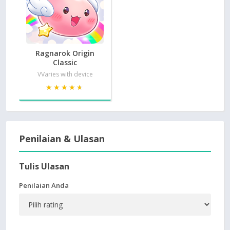
Ragnarok Origin
Classic
VVaries with device
★★★★★
★★★★★
Penilaian & Ulasan
Tulis Ulasan
Penilaian Anda