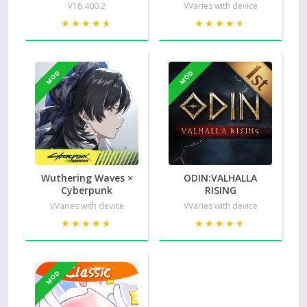
V18.400.2
VVaries with device
★★★★★
★★★★★
★★★★★
★★★★★
MOD
MOD
Wuthering Waves ×
ODIN:VALHALLA
Cyberpunk
RISING
VVaries with device
VVaries with device
★★★★★
★★★★★
★★★★★
★★★★★
MOD