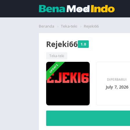
Beranda
Beranda
Teka-teki
Rejeki66
Aplikasi
Rejeki66
1.0
Permainan
Teka-teki
UPDATE
Cari
DIPERBARUI
July 7, 2026