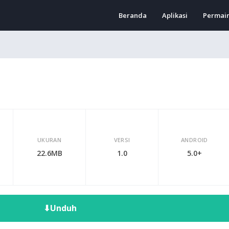
Beranda
Aplikasi
Permai
UKURAN
VERSI
ANDROID
22.6MB
1.0
5.0+
⬇
Unduh