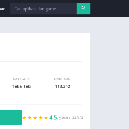
nan
KATEGORI
UNDUHAN
Teka-teki
113,342
4.5
★★★★★
★★★★★
/5
Suara: 32,972