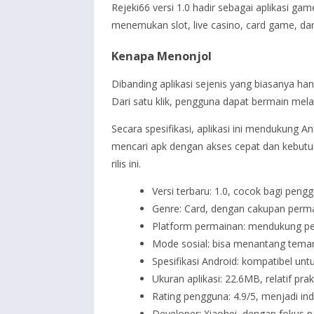
Rejeki66 versi 1.0 hadir sebagai aplikasi 
menemukan slot, live casino, card game, dan
Kenapa Menonjol
Dibanding aplikasi sejenis yang biasanya ha
Dari satu klik, pengguna dapat bermain mel
Secara spesifikasi, aplikasi ini mendukung 
mencari apk dengan akses cepat dan kebutuh
rilis ini.
Versi terbaru: 1.0, cocok bagi pengg
Genre: Card, dengan cakupan permai
Platform permainan: mendukung pe
Mode sosial: bisa menantang teman 
Spesifikasi Android: kompatibel unt
Ukuran aplikasi: 22.6MB, relatif pra
Rating pengguna: 4.9/5, menjadi indi
Developer: Xiaohei, dengan fokus 