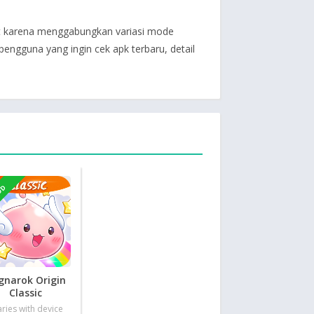
hat karena menggabungkan variasi mode
pengguna yang ingin cek apk terbaru, detail
OD
gnarok Origin
Classic
ries with device