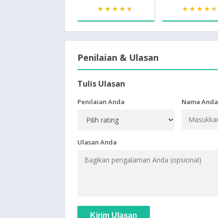
★★★★★
★★★★★
★★★★
★★★★
Penilaian & Ulasan
Tulis Ulasan
Penilaian Anda
Nama Anda
Ulasan Anda
Kirim Ulasan