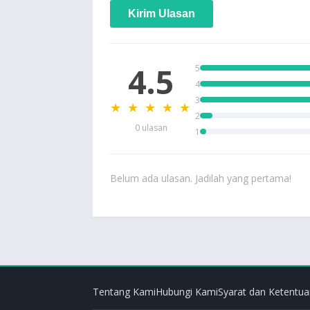
Kirim Ulasan
4.5
5
4
3
★ ★ ★ ★ ★
2
0 ulasan
1
Belum ada ulasan. Jadilah yang pertama!
Tentang Kami
Hubungi Kami
Syarat dan Ketentua