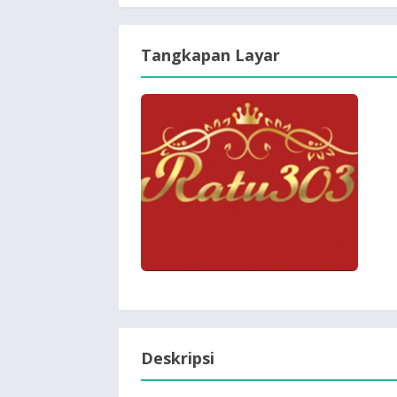
Tangkapan Layar
Deskripsi