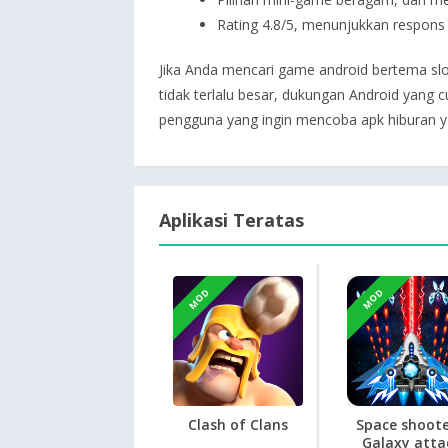
Rating 4.8/5, menunjukkan respons 
Jika Anda mencari game android bertema slo
tidak terlalu besar, dukungan Android yang cu
pengguna yang ingin mencoba apk hiburan y
Aplikasi Teratas
MOD
MOD
Clash of Clans
Space shoote
Galaxy atta