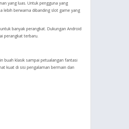
inan yang luas. Untuk pengguna yang
a lebih berwarna dibanding slot game yang
an untuk banyak perangkat. Dukungan Android
 perangkat terbaru.
n buah klasik sampai petualangan fantasi
ihat kuat di sisi pengalaman bermain dan