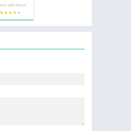
ries with device
★★★★★
★★★★★