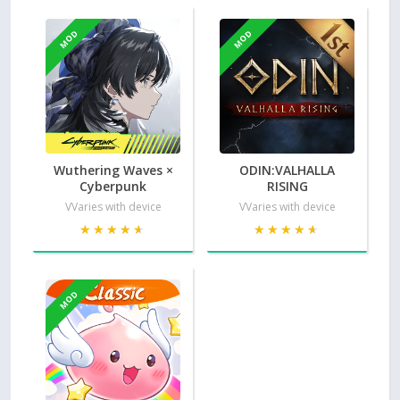
MOD
MOD
Wuthering Waves ×
ODIN:VALHALLA
Cyberpunk
RISING
VVaries with device
VVaries with device
★★★★★
★★★★★
★★★★★
★★★★★
MOD