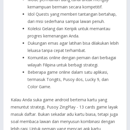
kemampuan bermain secara kompetitif.
Idol Quests yang memberi tantangan bertahap,
dari misi sederhana sampai lawan penuh.
Koleksi Gelang dan Keripik untuk memantau
progres kemenangan Anda.
Dukungan emas agar latihan bisa dilakukan lebih
leluasa tanpa cepat terhambat.
Komunitas online dengan pemain dari berbagai
wilayah Filipina untuk berbagi strategi.
Beberapa game online dalam satu aplikasi,
termasuk Tongits, Pusoy dos, Lucky 9, dan
Color Game.
Kalau Anda suka game android bertema kartu yang
menuntut strategi, Pusoy ZingPlay - 13 cards game layak
masuk daftar. Bukan sekadar adu kartu biasa, tetapi juga
soal membaca lawan dan menyusun kombinasi dengan
lebih rapi. Untuk pemain yang mencari apk kartu