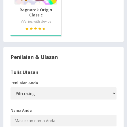
Ragnarok Origin
Classic
VVaries with device
★★★★★
★★★★★
Penilaian & Ulasan
Tulis Ulasan
Penilaian Anda
Nama Anda