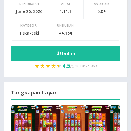
DIPERBARUI
VERSI
ANDROID
June 26, 2026
1.11.1
5.0+
KATEGORI
UNDUHAN
Teka-teki
44,154
⬇
Unduh
4.5
★★★★★
★★★★★
/5
Suara: 25,069
Tangkapan Layar