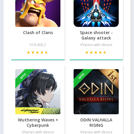
Clash of Clans
Space shooter -
Galaxy attack
V18.400.2
VVaries with device
★★★★★
★★★★★
★★★★★
★★★★★
MOD
MOD
Wuthering Waves ×
ODIN:VALHALLA
Cyberpunk
RISING
VVaries with device
VVaries with device