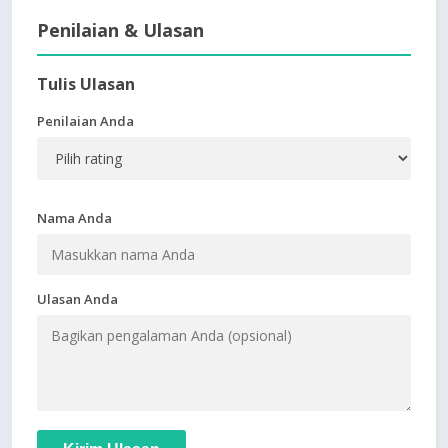
Penilaian & Ulasan
Tulis Ulasan
Penilaian Anda
Nama Anda
Ulasan Anda