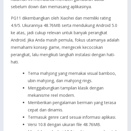
sebelum down dan memasang aplikasinya.
PG11 dikembangkan oleh Xiaohei dan memiliki rating
4.9/5. Ukurannya 48.76MB serta mendukung Android 5.0
ke atas, jadi cukup relevan untuk banyak perangkat
Android. Jika Anda masih pemula, fokus utamanya adalah
memahami konsep game, mengecek kecocokan
perangkat, lalu mengikuti langkah instalasi dengan hati-
hati.
Tema mahjong yang memakai visual bamboo,
ubin mahjong, dan mahjong rings.
Menggabungkan tampilan klasik dengan
mekanisme reel modern.
Memberikan pengalaman bermain yang terasa
cepat dan dinamis.
Termasuk genre card sesuai informasi aplikasi.
Versi 10.8 dengan ukuran file 48.76MB.