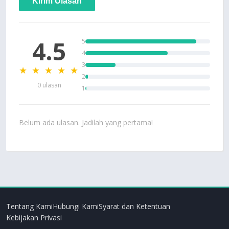
Kirim Ulasan
4.5
5
4
3
★ ★ ★ ★ ★
2
0 ulasan
1
Belum ada ulasan. Jadilah yang pertama!
Tentang Kami
Hubungi Kami
Syarat dan Ketentuan
Kebijakan Privasi