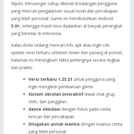
Mystic Messenger cukup dikenal di kalangan pengguna
yang mencari pengalaman visual novel dan percakapan
yang lebih personal. Game ini membutuhkan Android
5.0+
, sehingga masih bisa dijalankan di banyak perangkat
yang beredar di Indonesia.
Kalau Anda sedang mencari info apk atau ingin cek
update versi terbaru sebelum down dan pasang di ponsel,
halaman ini merangkum fakta pentingnya secara ringkas
dan praktis.
Versi terbaru 1.23.21
untuk pengguna yang
ingin mengikuti pembaruan game.
Sistem obrolan interaktif
lewat chat grup,
SMS, dan panggilan.
Genre simulasi
dengan fokus pada cerita
kencan dan percakapan.
Ditujukan untuk wanita
dengan nuansa cerita
yang lebih personal.