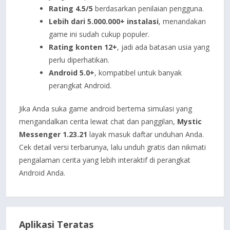
Rating 4.5/5
berdasarkan penilaian pengguna.
Lebih dari 5.000.000+ instalasi
, menandakan
game ini sudah cukup populer.
Rating konten 12+
, jadi ada batasan usia yang
perlu diperhatikan.
Android 5.0+
, kompatibel untuk banyak
perangkat Android.
Jika Anda suka game android bertema simulasi yang
mengandalkan cerita lewat chat dan panggilan,
Mystic
Messenger 1.23.21
layak masuk daftar unduhan Anda.
Cek detail versi terbarunya, lalu unduh gratis dan nikmati
pengalaman cerita yang lebih interaktif di perangkat
Android Anda.
Aplikasi Teratas