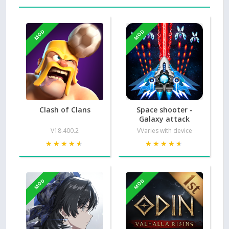
MOD
MOD
Clash of Clans
Space shooter -
Galaxy attack
V18.400.2
VVaries with device
★★★★★
★★★★★
★★★★★
★★★★★
MOD
MOD