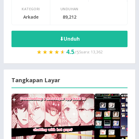
KATEGORI
UNDUHAN
Arkade
89,212
⬇
Unduh
4.5
★★★★★
★★★★★
/5
Suara: 13,362
Tangkapan Layar