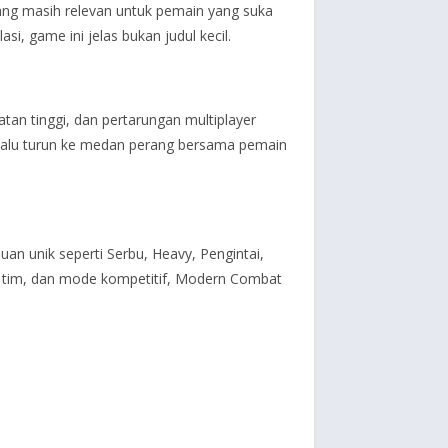
ng masih relevan untuk pemain yang suka
si, game ini jelas bukan judul kecil.
tan tinggi, dan pertarungan multiplayer
, lalu turun ke medan perang bersama pemain
an unik seperti Serbu, Heavy, Pengintai,
i tim, dan mode kompetitif, Modern Combat