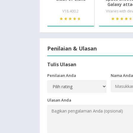
Galaxy atta
V18.400.2
VVaries with de
★★★★★
★★★★★
★★★★
★★★★
Penilaian & Ulasan
Tulis Ulasan
Penilaian Anda
Nama Anda
Ulasan Anda