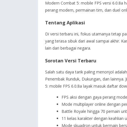
Modern Combat 5: mobile FPS versi 6.0.8a 
perang modern, permainan tim, dan duel online
Tentang Aplikasi
Di versi terbaru ini, fokus utamanya tetap 
yang terasa sibuk dari awal sampai akhir. 
lain dari berbagai negara.
Sorotan Versi Terbaru
Salah satu daya tarik paling menonjol adala
Penembak Runduk, Dukungan, dan lainnya. J
5: mobile FPS 6.0.8a layak masuk daftar do
FPS aksi dengan gaya perang mode
Mode multiplayer online dengan pe
Battle Royale hingga 70 pemain unt
11 kelas karakter dengan keahlian 
Mode skuadron untuk bermain bers