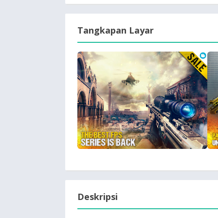
Tangkapan Layar
Deskripsi