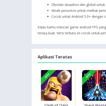
Obrolan skuadron dan global untuk 
Mode penonton untuk melihat perte
Cocok untuk Android 5.0+ dengan r
Kalau kamu mencari game android FPS yang s
terasa kuat. Versi terbaru ini cocok untuk
Aplikasi Teratas
MOD
MOD
Clash of Clans
Space shoote