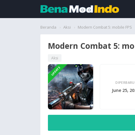
Beranda
Beranda
Aksi
Modern Combat 5: mobile FPS
Aplikasi
Modern Combat 5: mob
Permainan
Aksi
UPDATE
Cari
DIPERBARU
June 25, 2