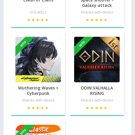
Galaxy attack
V18.400.2
VVaries with device
★★★★★
★★★★★
★★★★★
★★★★★
MOD
MOD
Wuthering Waves ×
ODIN:VALHALLA
Cyberpunk
RISING
VVaries with device
VVaries with device
★★★★★
★★★★★
★★★★★
★★★★★
MOD