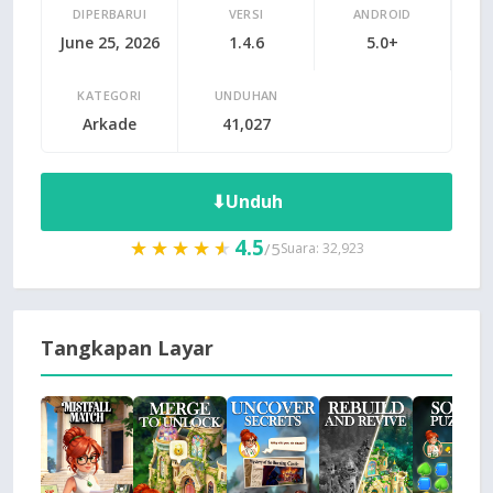
DIPERBARUI
VERSI
ANDROID
June 25, 2026
1.4.6
5.0+
KATEGORI
UNDUHAN
Arkade
41,027
⬇
Unduh
4.5
★★★★★
★★★★★
/5
Suara: 32,923
Tangkapan Layar