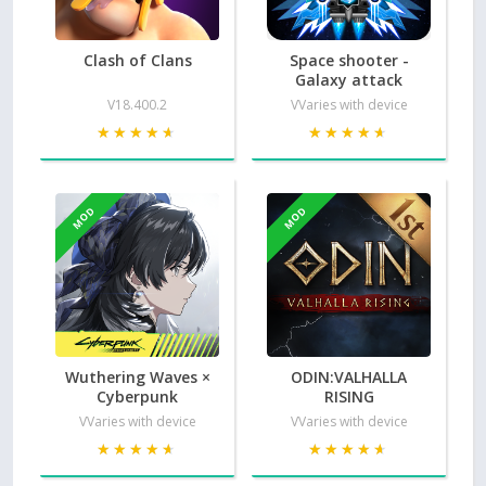
Clash of Clans
Space shooter -
Galaxy attack
V18.400.2
VVaries with device
★★★★★
★★★★★
★★★★★
★★★★★
MOD
MOD
Wuthering Waves ×
ODIN:VALHALLA
Cyberpunk
RISING
VVaries with device
VVaries with device
★★★★★
★★★★★
★★★★★
★★★★★