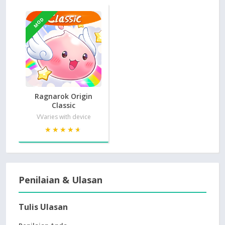
MOD
Ragnarok Origin
Classic
VVaries with device
★★★★★
★★★★★
Penilaian & Ulasan
Tulis Ulasan