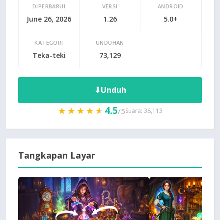
DIPERBARUI
VERSI
ANDROID
June 26, 2026
1.26
5.0+
KATEGORI
UNDUHAN
Teka-teki
73,129
⬇
Unduh
4.5
★★★★★
★★★★★
/5
Suara: 38,113
Tangkapan Layar