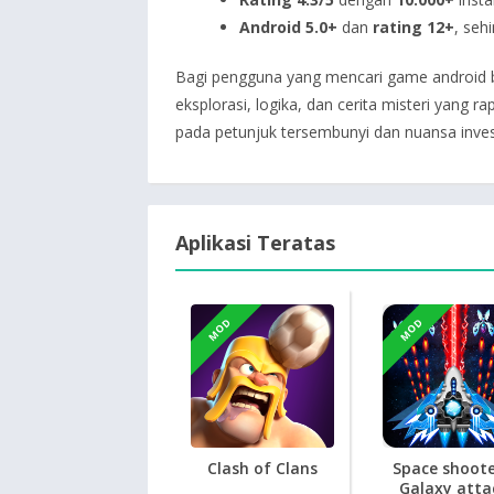
Android 5.0+
dan
rating 12+
, seh
Bagi pengguna yang mencari game android be
eksplorasi, logika, dan cerita misteri yang
pada petunjuk tersembunyi dan nuansa invest
Aplikasi Teratas
MOD
MOD
Clash of Clans
Space shoote
Galaxy atta