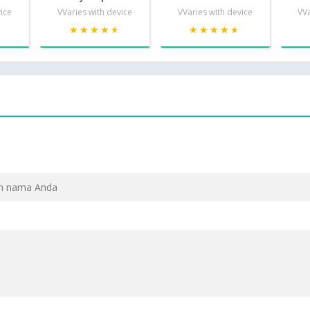
vice
VVaries with device
VVaries with device
VVa
★
★
★★★★★
★★★★★
★★★★★
★★★★★