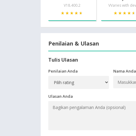
V18.400.2
VVaries with de
★★★★★
★★★★★
★★★★
★★★★
Penilaian & Ulasan
Tulis Ulasan
Penilaian Anda
Nama Anda
Ulasan Anda