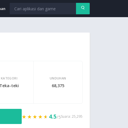
nan
KATEGORI
UNDUHAN
Teka-teki
68,375
4.5
★★★★★
★★★★★
/5
Suara: 25,295