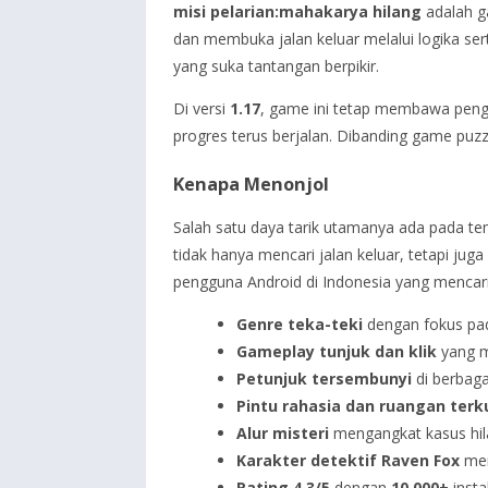
misi pelarian:mahakarya hilang
adalah g
dan membuka jalan keluar melalui logika se
yang suka tantangan berpikir.
Di versi
1.17
, game ini tetap membawa peng
progres terus berjalan. Dibanding game puzz
Kenapa Menonjol
Salah satu daya tarik utamanya ada pada tem
tidak hanya mencari jalan keluar, tetapi jug
pengguna Android di Indonesia yang mencari 
Genre teka-teki
dengan fokus pad
Gameplay tunjuk dan klik
yang m
Petunjuk tersembunyi
di berbaga
Pintu rahasia dan ruangan terk
Alur misteri
mengangkat kasus hila
Karakter detektif Raven Fox
mem
Rating 4.3/5
dengan
10.000+
insta