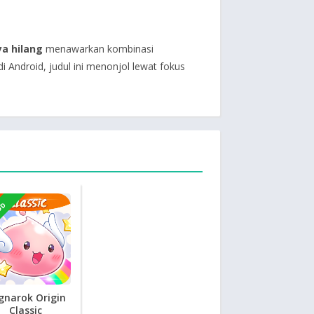
ya hilang
menawarkan kombinasi
i Android, judul ini menonjol lewat fokus
OD
gnarok Origin
Classic