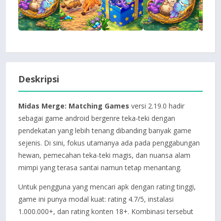
Deskripsi
Midas Merge: Matching Games
versi 2.19.0 hadir
sebagai game android bergenre teka-teki dengan
pendekatan yang lebih tenang dibanding banyak game
sejenis. Di sini, fokus utamanya ada pada penggabungan
hewan, pemecahan teka-teki magis, dan nuansa alam
mimpi yang terasa santai namun tetap menantang.
Untuk pengguna yang mencari apk dengan rating tinggi,
game ini punya modal kuat: rating 4.7/5, instalasi
1.000.000+, dan rating konten 18+. Kombinasi tersebut