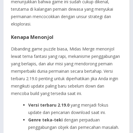
menunjukkan bahwa game ini sudah cukup dikenal,
terutama di kalangan pemain dewasa yang menyukai
permainan mencocokkan dengan unsur strategi dan
eksplorasi.
Kenapa Menonjol
Dibanding game puzzle biasa, Midas Merge menonjol
lewat tema fantasi yang rapi, mekanisme penggabungan
yang berlapis, dan alur misi yang mendorong pemain
memperbaiki dunia permainan secara bertahap. Versi
terbaru 2.19.0 penting untuk diperhatikan jika Anda ingin
mengikuti update paling baru sebelum down dan
mencoba build yang tersedia saat ini.
Versi terbaru 2.19.0
yang menjadi fokus
update dan pencarian download saat ini.
Genre teka-teki
dengan perpaduan
penggabungan objek dan pemecahan masalah.