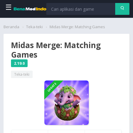
☰
Beranda
Beranda
Teka-teki
Midas Merge: Matching Games
Aplikasi
Midas Merge: Matching
Games
Permainan
2.19.0
Cari
Teka-teki
UPDATE