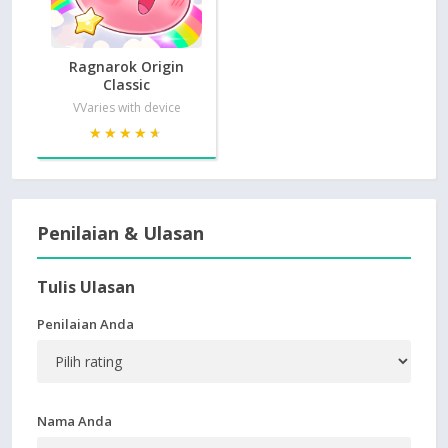
Ragnarok Origin
Classic
VVaries with device
★★★★★
★★★★★
Penilaian & Ulasan
Tulis Ulasan
Penilaian Anda
Nama Anda