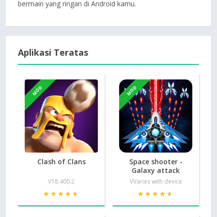
bermain yang ringan di Android kamu.
Aplikasi Teratas
MOD
MOD
Clash of Clans
Space shooter -
Galaxy attack
V18.400.2
VVaries with device
★★★★★
★★★★★
★★★★★
★★★★★