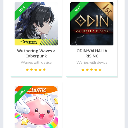
MOD
MOD
Wuthering Waves ×
ODIN:VALHALLA
Cyberpunk
RISING
VVaries with device
VVaries with device
★★★★★
★★★★★
★★★★★
★★★★★
MOD