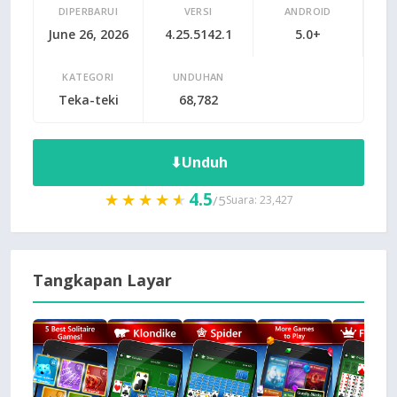
DIPERBARUI
VERSI
ANDROID
June 26, 2026
4.25.5142.1
5.0+
KATEGORI
UNDUHAN
Teka-teki
68,782
⬇
Unduh
4.5
★★★★★
★★★★★
/5
Suara: 23,427
Tangkapan Layar