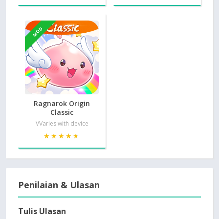
MOD
Ragnarok Origin
Classic
VVaries with device
★★★★★
★★★★★
Penilaian & Ulasan
Tulis Ulasan