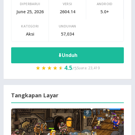
DIPERBARUI
VERSI
ANDROID
June 25, 2026
2604.14
5.0+
KATEGORI
UNDUHAN
Aksi
57,034
⬇
Unduh
4.5
★★★★★
★★★★★
/5
Suara: 23,419
Tangkapan Layar