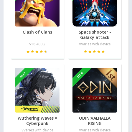
Clash of Clans
Space shooter -
Galaxy attack
V18.400.2
VVaries with device
★★★★★
★★★★★
★★★★★
★★★★★
MOD
MOD
Wuthering Waves ×
ODIN:VALHALLA
Cyberpunk
RISING
VVaries with device
VVaries with device