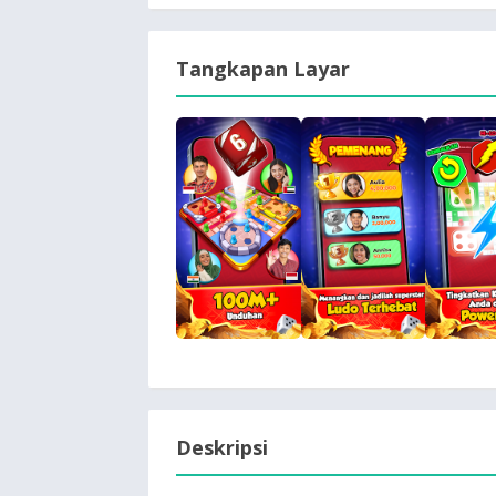
Tangkapan Layar
Deskripsi