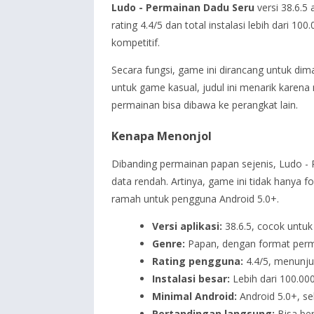
Ludo - Permainan Dadu Seru
versi 38.6.
rating 4.4/5 dan total instalasi lebih dari 1
kompetitif.
Secara fungsi, game ini dirancang untuk di
untuk game kasual, judul ini menarik karena
permainan bisa dibawa ke perangkat lain.
Kenapa Menonjol
Dibanding permainan papan sejenis, Ludo -
data rendah. Artinya, game ini tidak hanya 
ramah untuk pengguna Android 5.0+.
Versi aplikasi:
38.6.5, cocok untuk
Genre:
Papan, dengan format perm
Rating pengguna:
4.4/5, menunju
Instalasi besar:
Lebih dari 100.00
Minimal Android:
Android 5.0+, s
Pertandingan langsung:
Bisa ber