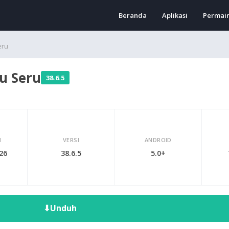
Beranda
Aplikasi
Permai
eru
u Seru
38.6.5
I
VERSI
ANDROID
026
38.6.5
5.0+
⬇
Unduh