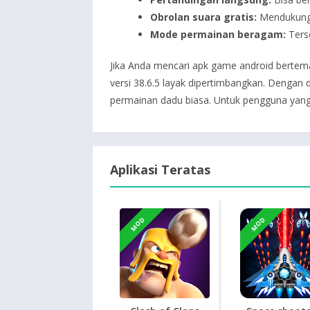
Obrolan suara gratis:
Mendukung 
Mode permainan beragam:
Terse
Jika Anda mencari apk game android bertema
versi 38.6.5 layak dipertimbangkan. Dengan 
permainan dadu biasa. Untuk pengguna yang i
Aplikasi Teratas
MOD
MOD