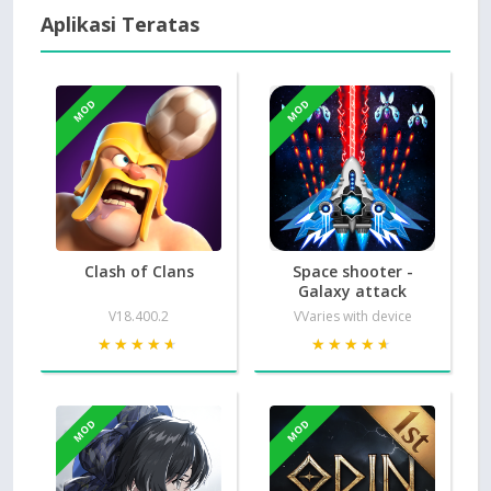
Aplikasi Teratas
MOD
MOD
Clash of Clans
Space shooter -
Galaxy attack
V18.400.2
VVaries with device
★★★★★
★★★★★
★★★★★
★★★★★
MOD
MOD