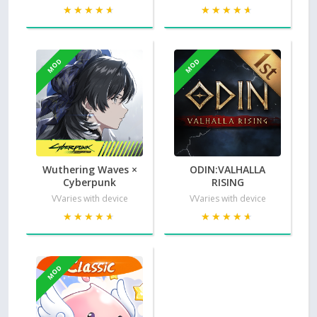
★★★★★
★★★★★
★★★★★
★★★★★
MOD
MOD
Wuthering Waves ×
ODIN:VALHALLA
Cyberpunk
RISING
VVaries with device
VVaries with device
★★★★★
★★★★★
★★★★★
★★★★★
MOD