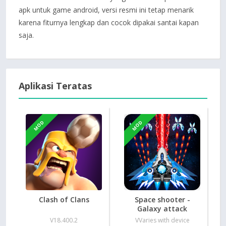
apk untuk game android, versi resmi ini tetap menarik
karena fiturnya lengkap dan cocok dipakai santai kapan
saja.
Aplikasi Teratas
MOD
MOD
Clash of Clans
Space shooter -
Galaxy attack
V18.400.2
VVaries with device