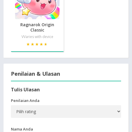
Ragnarok Origin
Classic
VVaries with device
★★★★★
★★★★★
Penilaian & Ulasan
Tulis Ulasan
Penilaian Anda
Nama Anda