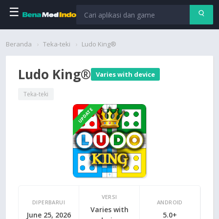
☰
Beranda
Beranda
Teka-teki
Ludo King®
Aplikasi
Ludo King®
Varies with device
Permainan
Teka-teki
UPDATE
Cari
VERSI
DIPERBARUI
ANDROID
Varies with
June 25, 2026
5.0+