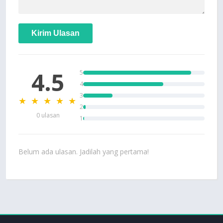
Kirim Ulasan
4.5
5
4
3
★ ★ ★ ★ ★
2
0 ulasan
1
Belum ada ulasan. Jadilah yang pertama!