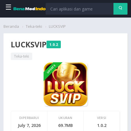
☰
Beranda
Beranda
Teka-teki
LUCKSVIP
Aplikasi
LUCKSVIP
1.0.2
Permainan
Teka-teki
UPDATE
Cari
DIPERBARUI
UKURAN
VERSI
July 7, 2026
69.7MB
1.0.2