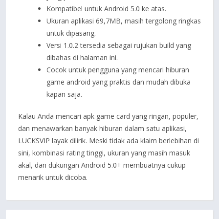
Kompatibel untuk Android 5.0 ke atas.
Ukuran aplikasi 69,7MB, masih tergolong ringkas
untuk dipasang.
Versi 1.0.2 tersedia sebagai rujukan build yang
dibahas di halaman ini.
Cocok untuk pengguna yang mencari hiburan
game android yang praktis dan mudah dibuka
kapan saja.
Kalau Anda mencari apk game card yang ringan, populer,
dan menawarkan banyak hiburan dalam satu aplikasi,
LUCKSVIP layak dilirik. Meski tidak ada klaim berlebihan di
sini, kombinasi rating tinggi, ukuran yang masih masuk
akal, dan dukungan Android 5.0+ membuatnya cukup
menarik untuk dicoba.