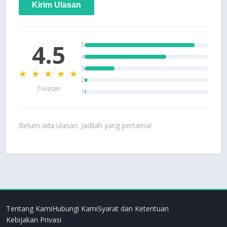
Kirim Ulasan
4.5
5
4
3
★ ★ ★ ★ ★
2
0 ulasan
1
Belum ada ulasan. Jadilah yang pertama!
Tentang Kami
Hubungi Kami
Syarat dan Ketentuan
Kebijakan Privasi