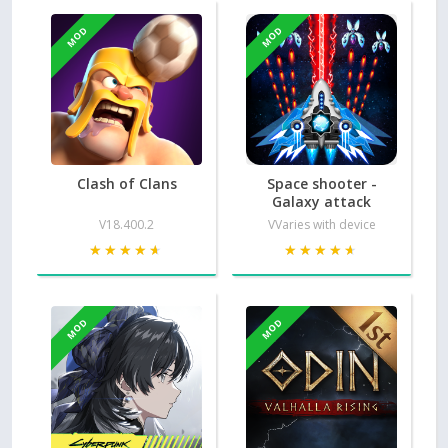
MOD
MOD
Clash of Clans
Space shooter -
Galaxy attack
V18.400.2
VVaries with device
★★★★★
★★★★★
★★★★★
★★★★★
MOD
MOD