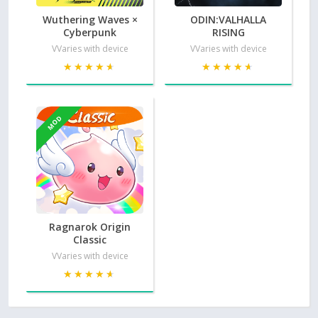
Wuthering Waves ×
ODIN:VALHALLA
Cyberpunk
RISING
VVaries with device
VVaries with device
★★★★★
★★★★★
★★★★★
★★★★★
MOD
Ragnarok Origin
Classic
VVaries with device
★★★★★
★★★★★