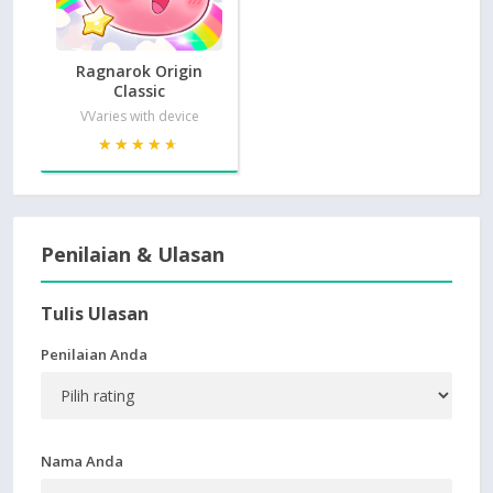
Ragnarok Origin
Classic
VVaries with device
★★★★★
★★★★★
Penilaian & Ulasan
Tulis Ulasan
Penilaian Anda
Nama Anda