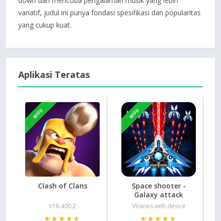
down dan mencoba pengalaman musik yang lebih
variatif, judul ini punya fondasi spesifikasi dan popularitas
yang cukup kuat.
Aplikasi Teratas
MOD
MOD
Clash of Clans
Space shooter -
Galaxy attack
V18.400.2
VVaries with device
★★★★★
★★★★★
★★★★★
★★★★★