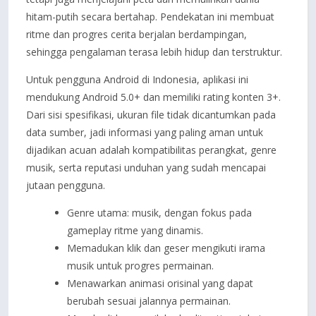
hitam-putih secara bertahap. Pendekatan ini membuat
ritme dan progres cerita berjalan berdampingan,
sehingga pengalaman terasa lebih hidup dan terstruktur.
Untuk pengguna Android di Indonesia, aplikasi ini
mendukung Android 5.0+ dan memiliki rating konten 3+.
Dari sisi spesifikasi, ukuran file tidak dicantumkan pada
data sumber, jadi informasi yang paling aman untuk
dijadikan acuan adalah kompatibilitas perangkat, genre
musik, serta reputasi unduhan yang sudah mencapai
jutaan pengguna.
Genre utama: musik, dengan fokus pada
gameplay ritme yang dinamis.
Memadukan klik dan geser mengikuti irama
musik untuk progres permainan.
Menawarkan animasi orisinal yang dapat
berubah sesuai jalannya permainan.