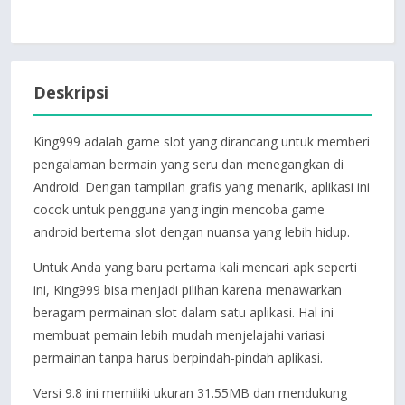
Deskripsi
King999 adalah game slot yang dirancang untuk memberi
pengalaman bermain yang seru dan menegangkan di
Android. Dengan tampilan grafis yang menarik, aplikasi ini
cocok untuk pengguna yang ingin mencoba game
android bertema slot dengan nuansa yang lebih hidup.
Untuk Anda yang baru pertama kali mencari apk seperti
ini, King999 bisa menjadi pilihan karena menawarkan
beragam permainan slot dalam satu aplikasi. Hal ini
membuat pemain lebih mudah menjelajahi variasi
permainan tanpa harus berpindah-pindah aplikasi.
Versi 9.8 ini memiliki ukuran 31.55MB dan mendukung