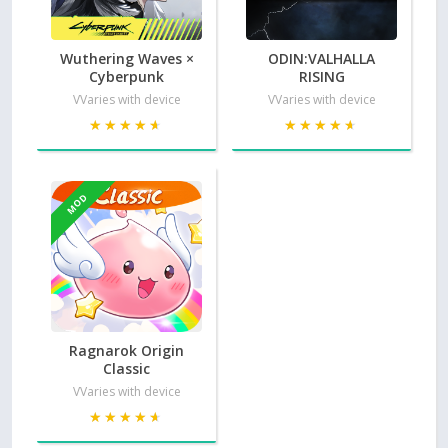
Wuthering Waves ×
ODIN:VALHALLA
Cyberpunk
RISING
VVaries with device
VVaries with device
★★★★★
★★★★★
★★★★★
★★★★★
MOD
Ragnarok Origin
Classic
VVaries with device
★★★★★
★★★★★