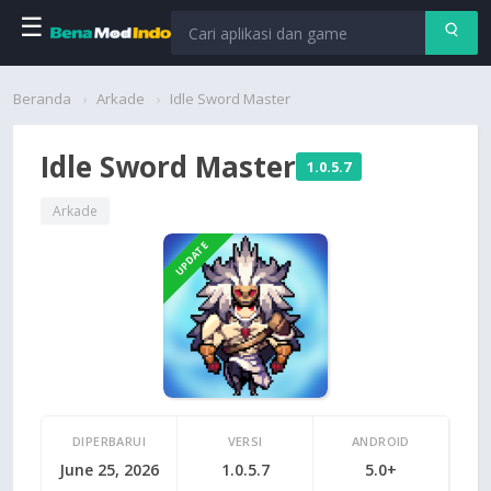
☰
Beranda
Beranda
Arkade
Idle Sword Master
Aplikasi
Idle Sword Master
1.0.5.7
Permainan
Arkade
UPDATE
Cari
DIPERBARUI
VERSI
ANDROID
June 25, 2026
1.0.5.7
5.0+