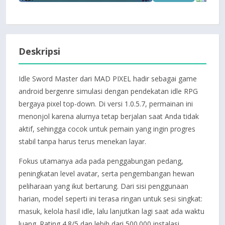
Deskripsi
Idle Sword Master dari MAD PIXEL hadir sebagai game
android bergenre simulasi dengan pendekatan idle RPG
bergaya pixel top-down. Di versi 1.0.5.7, permainan ini
menonjol karena alurnya tetap berjalan saat Anda tidak
aktif, sehingga cocok untuk pemain yang ingin progres
stabil tanpa harus terus menekan layar.
Fokus utamanya ada pada penggabungan pedang,
peningkatan level avatar, serta pengembangan hewan
peliharaan yang ikut bertarung. Dari sisi penggunaan
harian, model seperti ini terasa ringan untuk sesi singkat:
masuk, kelola hasil idle, lalu lanjutkan lagi saat ada waktu
luang. Rating 4.8/5 dan lebih dari 500.000 instalasi