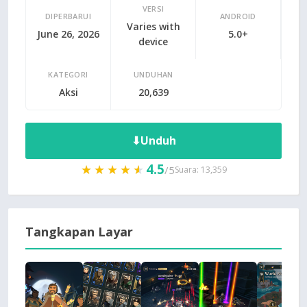
VERSI
DIPERBARUI
ANDROID
Varies with
June 26, 2026
5.0+
device
KATEGORI
UNDUHAN
Aksi
20,639
⬇
Unduh
4.5
★★★★★
★★★★★
/5
Suara: 13,359
Tangkapan Layar