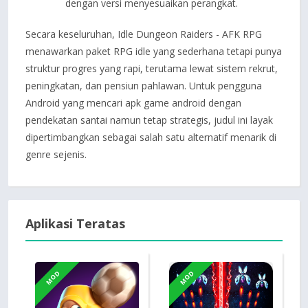
dengan versi menyesuaikan perangkat.
Secara keseluruhan, Idle Dungeon Raiders - AFK RPG
menawarkan paket RPG idle yang sederhana tetapi punya
struktur progres yang rapi, terutama lewat sistem rekrut,
peningkatan, dan pensiun pahlawan. Untuk pengguna
Android yang mencari apk game android dengan
pendekatan santai namun tetap strategis, judul ini layak
dipertimbangkan sebagai salah satu alternatif menarik di
genre sejenis.
Aplikasi Teratas
MOD
MOD