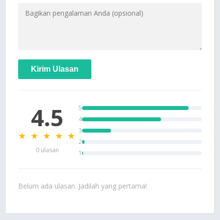
Kirim Ulasan
4.5
5
4
3
★ ★ ★ ★ ★
2
0 ulasan
1
Belum ada ulasan. Jadilah yang pertama!