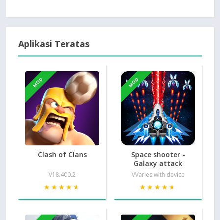
Aplikasi Teratas
MOD
MOD
Clash of Clans
Space shooter -
Galaxy attack
V18.400.2
VVaries with device
★★★★★
★★★★★
★★★★★
★★★★★