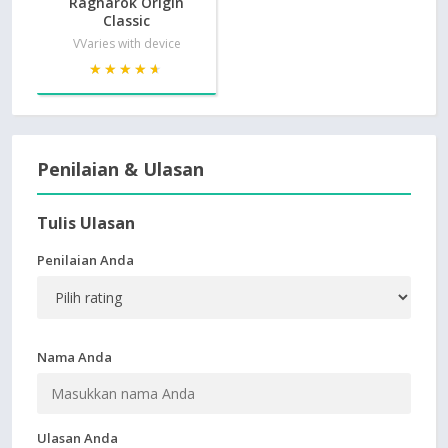
Ragnarok Origin
Classic
VVaries with device
★★★★★
★★★★★
Penilaian & Ulasan
Tulis Ulasan
Penilaian Anda
Nama Anda
Ulasan Anda