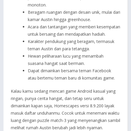
monoton.
Beragam ruangan dengan desain unik, mulai dari
kamar Austin hingga greenhouse.
Acara dan tantangan yang memberi kesempatan
untuk bersaing dan mendapatkan hadiah.
Karakter pendukung yang beragam, termasuk
teman Austin dan para tetangga.
Hewan peliharaan lucu yang menambah
suasana hangat saat bermain.
Dapat dimainkan bersama teman Facebook
atau bertemu teman baru di komunitas game.
Kalau kamu sedang mencari game Android kasual yang
ringan, punya cerita hangat, dan tetap seru untuk
dimainkan kapan saja, Homescapes versi 8.9.200 layak
masuk daftar unduhanmu. Cocok untuk menemani waktu
luang dengan puzzle match-3 yang menyenangkan sambil
melihat rumah Austin berubah jadi lebih nyaman.