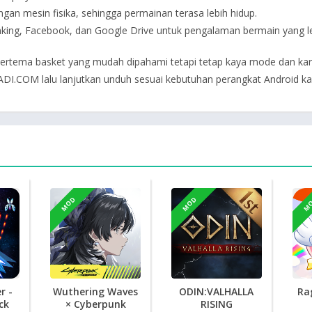
engan mesin fisika, sehingga permainan terasa lebih hidup.
king, Facebook, dan Google Drive untuk pengalaman bermain yang le
tema basket yang mudah dipahami tetapi tetap kaya mode dan karakt
ADI.COM lalu lanjutkan unduh sesuai kebutuhan perangkat Android k
MOD
MOD
M
r -
Wuthering Waves
ODIN:VALHALLA
Ra
ck
× Cyberpunk
RISING