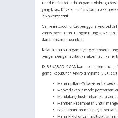
Head Basketball adalah game olahraga bask
yang khas. Di versi 4.5.4 ini, kamu bisa me
lebih kompetitif.
Game ini cocok untuk pengguna Android di 
variasi permainan. Dengan rating 4.4/5 dan l
dan bermain tanpa ribet.
Kalau kamu suka game yang memberi ruang 
pengembangan atribut karakter. Jadi, kamu
Di BENABADI.COM, kamu bisa membaca info
game, kebutuhan Android minimal 5.0+, serta
Menampilkan 49 karakter berbeda d
Menyediakan 7 mode permainan: arka
Mendukung kustomisasi karakter de
Memberi kesempatan untuk mengemb
Bisa dimainkan multiplayer bersama
Memiliki dukungan multiplatform mu