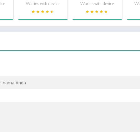
vice
VVaries with device
VVaries with device
VVa
★
★
★★★★★
★★★★★
★★★★★
★★★★★