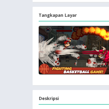
Tangkapan Layar
Deskripsi