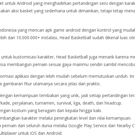
et untuk Android yang menghadirkan pertandingan seru dengan kar
rasakan aksi basket yang sederhana untuk dimainkan, tetapi tetap me
Indonesia yang mencari apk game android dengan kontrol yang muda
ebih dari 10.000.000+ instalasi, Head Basketball sudah dikenal luas 
untuk kustomisasi karakter, Head Basketball juga menarik karena 
 bisa membangun pemain sesuai gaya mainmu sendiri sambil mencoba
rmasi aplikasi dengan lebih mudah sebelum memutuskan unduh. In
 gambaran fitur utamanya secara jelas dan praktis.
engan kemampuan tembakan yang unik, jadi setiap pertandingan tera
de, perjalanan, turnamen, survival, liga, death, dan headcup.
ngan kostum yang beragam dari kepala hingga kaki.
angkan karakter melalui peningkatan level dan nilai kemampuan.
 pemain dari seluruh dunia melalui Google Play Service dan Nearby C
ltiplayer untuk iOS dan Android.