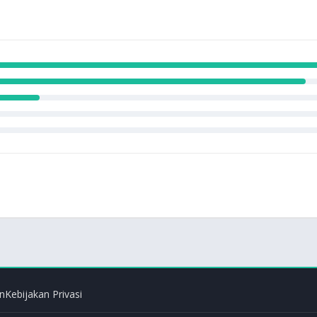
n
Kebijakan Privasi