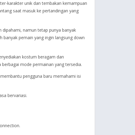
akter-karakter unik dan tembakan kemampuan
nantang saat masuk ke pertandingan yang
h dipahami, namun tetap punya banyak
oleh banyak pemain yang ingin langsung down
menyediakan kostum beragam dan
 berbagai mode permainan yang tersedia.
i membantu pengguna baru memahami isi
sa bervariasi.
onnection.